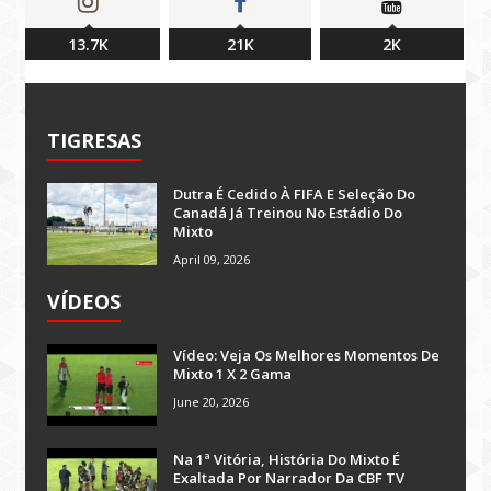
13.7K
21K
2K
TIGRESAS
Dutra É Cedido À FIFA E Seleção Do
Canadá Já Treinou No Estádio Do
Mixto
April 09, 2026
VÍDEOS
Vídeo: Veja Os Melhores Momentos De
Mixto 1 X 2 Gama
June 20, 2026
Na 1ª Vitória, História Do Mixto É
Exaltada Por Narrador Da CBF TV