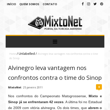
INÍCIO
QUEM SOMOS
CONTATO
/
Unlabelled
/
Home
Alvinegro leva vantagem nos confrontos contra o time
do Sinop
Alvinegro leva vantagem nos
confrontos contra o time do Sinop
0
MixtoNet
25 janeiro 2011
Nos confrontos do Campeonato Matogrossense,
Mixto e
Sinop já se enfrentaram 42 vezes
. A última foi no Estadual
de 2009 com vitória alvinegra. Os dois times, que
abrem o