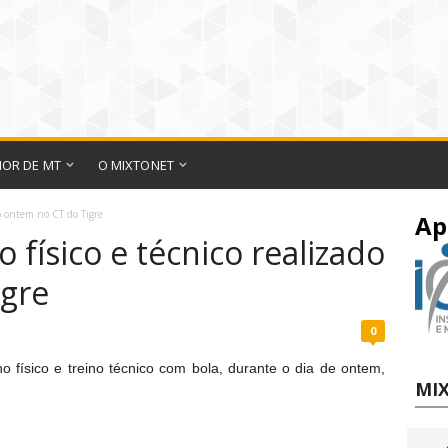
IOR DE MT
O MIXTONET
ado ontem no CT do Tigre
Ap
o físico e técnico realizado
igre
0
o físico e treino técnico com bola, durante o dia de ontem,
MIX