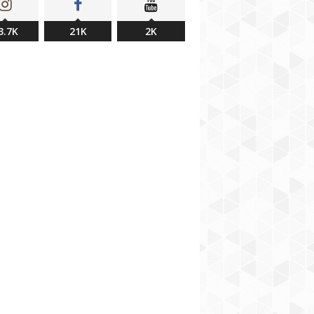
3.7K
21K
2K