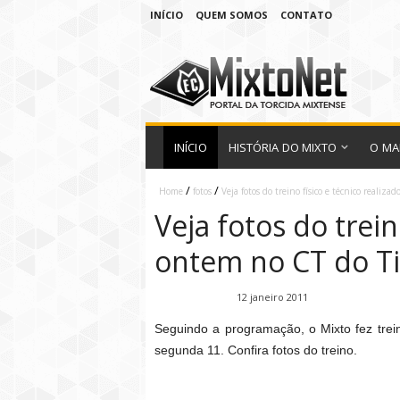
INÍCIO
QUEM SOMOS
CONTATO
INÍCIO
HISTÓRIA DO MIXTO
O MA
/
/
Home
fotos
Veja fotos do treino físico e técnico realiz
Veja fotos do trein
ontem no CT do T
Fábio Ramirez
12 janeiro 2011
Seguindo a programação, o Mixto fez trein
segunda 11. Confira fotos do treino.