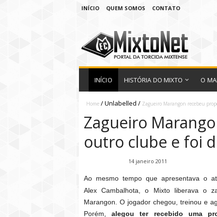
INÍCIO
QUEM SOMOS
CONTATO
INÍCIO
HISTÓRIA DO MIXTO
O MA
/
Unlabelled
/
Home
Zagueiro Marangon recebeu propos
Zagueiro Marango
outro clube e foi 
Fábio Ramirez
14 janeiro 2011
Ao mesmo tempo que apresentava o at
Alex Cambalhota, o Mixto liberava o za
Marangon. O jogador chegou, treinou e a
Porém,
alegou ter recebido uma pr