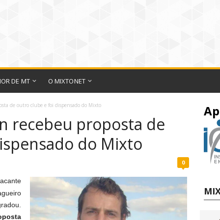
IOR DE MT
O MIXTONET
ta de outro clube e foi dispensado do Mixto
Ap
n recebeu proposta de
dispensado do Mixto
0
acante
MIX
gueiro
gradou.
oposta