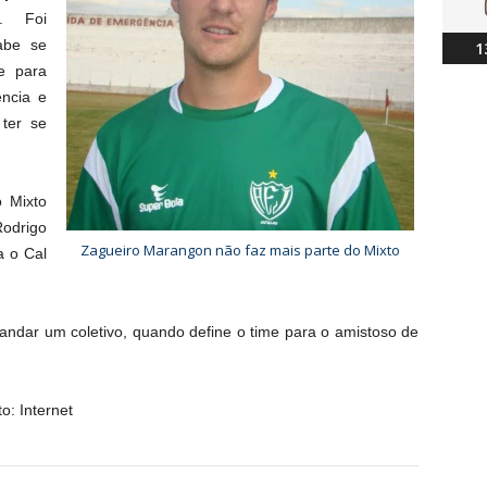
. Foi
abe se
1
e para
ência e
ter se
 Mixto
Rodrigo
Zagueiro Marangon não faz mais parte do Mixto
a o Cal
mandar um coletivo, quando define o time para o amistoso de
o: Internet