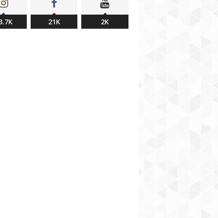
3.7K
21K
2K