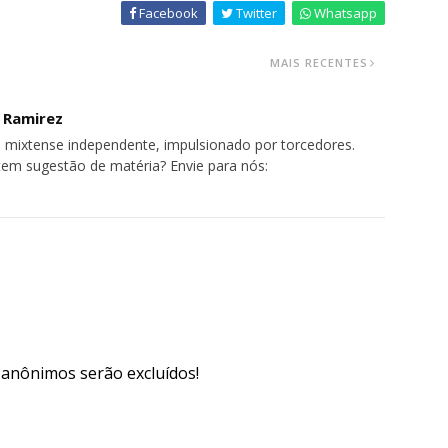
Facebook
Twitter
Whatsapp
MAIS RECENTES
o Ramirez
 mixtense independente, impulsionado por torcedores.
tem sugestão de matéria? Envie para nós:
s anônimos serão excluídos!