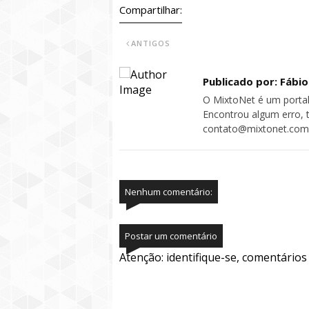
Compartilhar:
ANTIGOS
Publicado por: Fábi
O MixtoNet é um portal
Encontrou algum erro, 
contato@mixtonet.com
Nenhum comentário:
Postar um comentário
Atenção: identifique-se, comentário