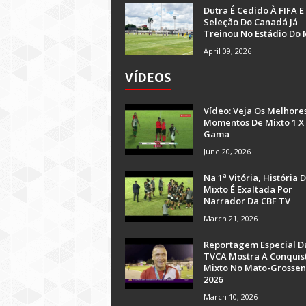
Dutra É Cedido À FIFA E
Seleção Do Canadá Já
Treinou No Estádio Do 
April 09, 2026
VÍDEOS
Vídeo: Veja Os Melhore
Momentos De Mixto 1 X
Gama
June 20, 2026
Na 1ª Vitória, História 
Mixto É Exaltada Por
Narrador Da CBF TV
March 21, 2026
Reportagem Especial D
TVCA Mostra A Conquis
Mixto No Mato-Grossen
2026
March 10, 2026