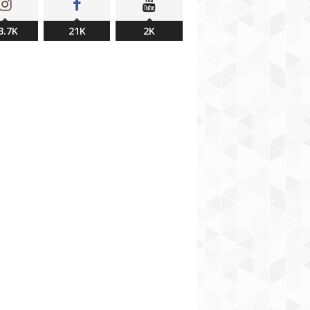
3.7K
21K
2K