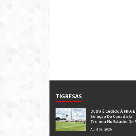
TIGRESAS
Dutra É Cedido À FIFA E
Seleção Do Canadá Já
Treinou No Estádio Do 
April 09, 2026