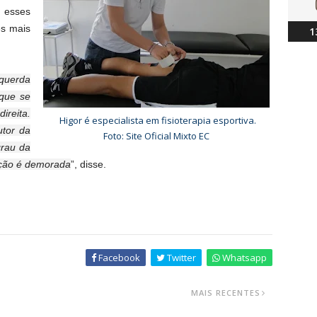
a esses
es mais
1
squerda
que se
reita.
Higor é especialista em fisioterapia esportiva.
utor da
Foto: Site Oficial Mixto EC
rau da
ação é demorada
”, disse.
Facebook
Twitter
Whatsapp
MAIS RECENTES