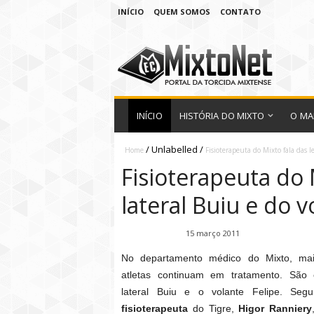
INÍCIO
QUEM SOMOS
CONTATO
INÍCIO
HISTÓRIA DO MIXTO
O MA
/
Unlabelled
/
Home
Fisioterapeuta do Mixto fala das l
Fisioterapeuta do 
lateral Buiu e do v
Fábio Ramirez
15 março 2011
No departamento médico do Mixto, mai
atletas continuam em tratamento. São 
lateral Buiu e o volante Felipe. Seg
fisioterapeuta
do Tigre,
Higor Ranniery