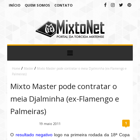
INÍCIO
QUEM SOMOS
CONTATO
/
/
Home
Master
Mixto Master pode contratar o meia Djalminha (ex-Flamengo e
Palmeiras)
Mixto Master pode contratar o
meia Djalminha (ex-Flamengo e
Palmeiras)
1
Fábio Ramirez
19 maio 2011
O
resultado negativo
logo na primeira rodada da 18ª Copa