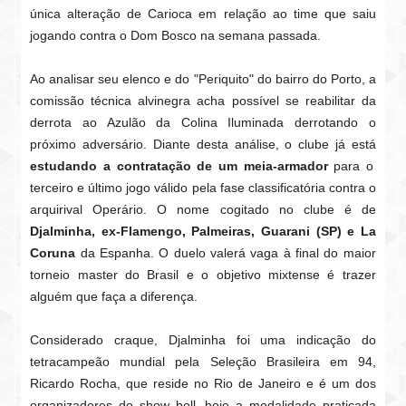
única alteração de Carioca em relação ao time que saiu
jogando contra o Dom Bosco na semana passada.
Ao analisar seu elenco e do "Periquito" do bairro do Porto, a
comissão técnica alvinegra acha possível se reabilitar da
derrota ao Azulão da Colina Iluminada derrotando o
próximo adversário. Diante desta análise, o clube já está
estudando a contratação de um meia-armador
para o
terceiro e último jogo válido pela fase classificatória contra o
arquirival Operário. O nome cogitado no clube é de
Djalminha, ex-Flamengo, Palmeiras, Guarani (SP) e La
Coruna
da Espanha. O duelo valerá vaga à final do maior
torneio master do Brasil e o objetivo mixtense é trazer
alguém que faça a diferença.
Considerado craque, Djalminha foi uma indicação do
tetracampeão mundial pela Seleção Brasileira em 94,
Ricardo Rocha, que reside no Rio de Janeiro e é um dos
organizadores do show boll, hoje a modalidade praticada