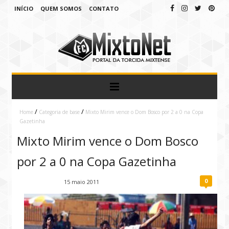
INÍCIO
QUEM SOMOS
CONTATO
/
/
Home
Categoria de base
Mixto Mirim vence o Dom Bosco por 2 a 0 na Copa
Gazetinha
Mixto Mirim vence o Dom Bosco
por 2 a 0 na Copa Gazetinha
0
Fábio Ramirez
15 maio 2011