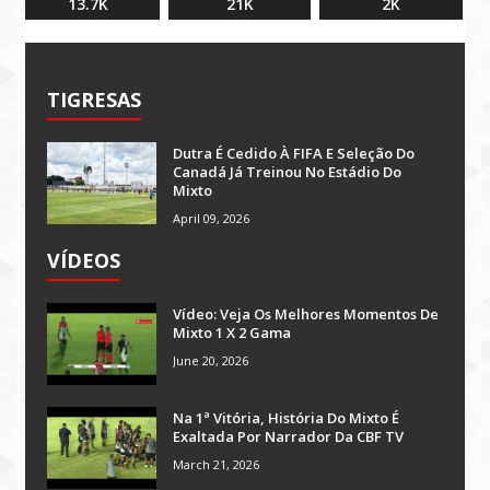
13.7K
21K
2K
TIGRESAS
Dutra É Cedido À FIFA E Seleção Do
Canadá Já Treinou No Estádio Do
Mixto
April 09, 2026
VÍDEOS
Vídeo: Veja Os Melhores Momentos De
Mixto 1 X 2 Gama
June 20, 2026
Na 1ª Vitória, História Do Mixto É
Exaltada Por Narrador Da CBF TV
March 21, 2026