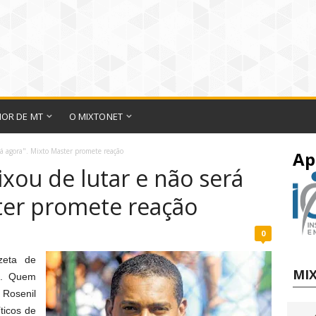
IOR DE MT
O MIXTONET
á agora". Mixto Master promete reação
Ap
xou de lutar e não será
ter promete reação
0
zeta de
MIX
o. Quem
a Rosenil
ticos de