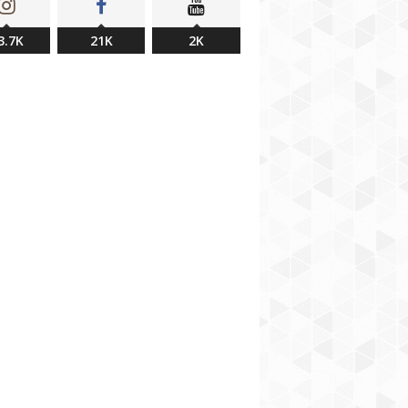
3.7K
21K
2K