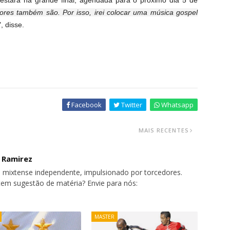
e estará na grande final, agendada para o próximo dia 5 de
dores também são. Por isso, irei colocar uma música gospel
", disse.
Facebook
Twitter
Whatsapp
MAIS RECENTES
o Ramirez
 mixtense independente, impulsionado por torcedores.
tem sugestão de matéria? Envie para nós:
MASTER