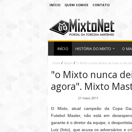
INÍCIO
QUEM SOMOS
CONTATO
INÍCIO
HISTÓRIA DO MIXTO
O MA
/
/
Home
Master
"o Mixto nunca deixou de lutar e não ser
"o Mixto nunca dei
agora". Mixto Mas
Fábio Ramirez
21 maio 2011
O Mixto, atual campeão da Copa Ga
Futebol Master, não está em desesper
garante é o diretor da equipe, o desportist
Luiz (foto), que acusa os adversários e crí