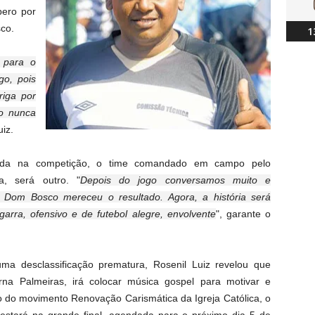
ero por
sco.
1
 para o
go, pois
riga por
to nunca
uiz.
rtida na competição, o time comandado em campo pelo
a, será outro. "
Depois do jogo conversamos muito e
om Bosco mereceu o resultado. Agora, a história será
garra, ofensivo e de futebol alegre, envolvente
", garante o
 desclassificação prematura, Rosenil Luiz revelou que
na Palmeiras, irá colocar música gospel para motivar e
o do movimento Renovação Carismática da Igreja Católica, o