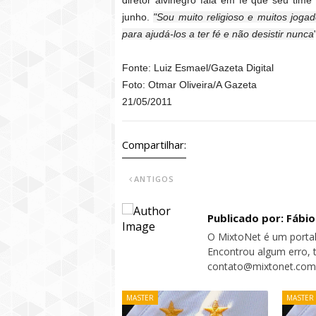
diretor alvinegro fala em fé que seu tim
junho.
"Sou muito religioso e muitos joga
para ajudá-los a ter fé e não desistir nunca
Fonte: Luiz Esmael/Gazeta Digital
Foto: Otmar Oliveira/A Gazeta
21/05/2011
Compartilhar:
ANTIGOS
Publicado por: Fábi
O MixtoNet é um portal
Encontrou algum erro, 
contato@mixtonet.com
MASTER
MASTER