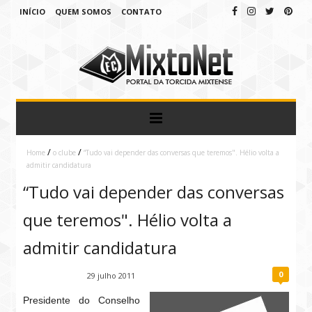
INÍCIO
QUEM SOMOS
CONTATO
/
/
Home
o clube
“Tudo vai depender das conversas que teremos". Hélio volta a
admitir candidatura
“Tudo vai depender das conversas
que teremos". Hélio volta a
admitir candidatura
0
Fábio Ramirez
29 julho 2011
Presidente do Conselho