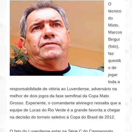
O
técnico
do
Mixto,
Marcos
Birigui
(foto),
faz
questã
o de
jogar
toda a
responsabilidade de vitória ao Luverdense, adversário na
melhor de dois jogos da fase semifinal da Copa Mato
Grosso. Experiente, o comandante alvinegro ressalta que a
equipe de Lucas do Rio Verde é a grande favorita a chegar
na decisão do torneio seletivo à Copa do Brasil de 2012.
O fato do Luverdense estar na Série C do Campeonato