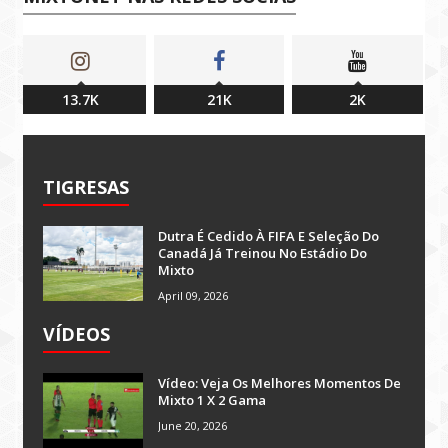
13.7K
21K
2K
TIGRESAS
Dutra É Cedido À FIFA E Seleção Do
Canadá Já Treinou No Estádio Do
Mixto
April 09, 2026
VÍDEOS
Vídeo: Veja Os Melhores Momentos De
Mixto 1 X 2 Gama
June 20, 2026