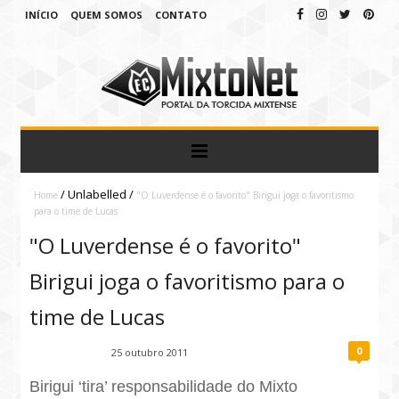
INÍCIO
QUEM SOMOS
CONTATO
/
Unlabelled
/
Home
"O Luverdense é o favorito" Birigui joga o favoritismo
para o time de Lucas
"O Luverdense é o favorito"
Birigui joga o favoritismo para o
time de Lucas
0
Fábio Ramirez
25 outubro 2011
Birigui ‘tira’ responsabilidade do Mixto