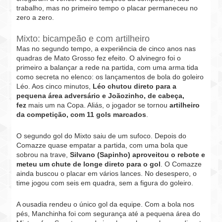
trabalho, mas no primeiro tempo o placar permaneceu no
zero a zero.
Mixto: bicampeão e com artilheiro
Mas no segundo tempo, a experiência de cinco anos nas
quadras de Mato Grosso fez efeito. O alvinegro foi o
primeiro a balançar a rede na partida, com uma arma tida
como secreta no elenco: os lançamentos de bola do goleiro
Léo. Aos cinco minutos,
Léo chutou direto para a
pequena área adversário e Joãozinho, de cabeça,
fez
mais um na Copa. Aliás, o jogador se tornou
artilheiro
da competição, com 11 gols marcados
.
O segundo gol do Mixto saiu de um sufoco. Depois do
Comazze quase empatar a partida, com uma bola que
sobrou na trave,
Silvano (Sapinho) aproveitou o rebote e
meteu um chute de longe direto para o gol
. O Comazze
ainda buscou o placar em vários lances. No desespero, o
time jogou com seis em quadra, sem a figura do goleiro.
A ousadia rendeu o único gol da equipe. Com a bola nos
pés, Manchinha foi com segurança até a pequena área do