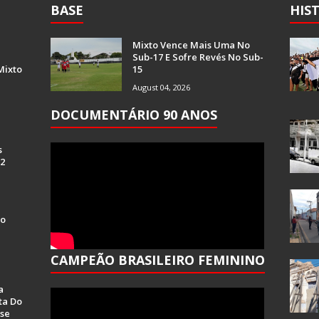
BASE
HIS
Mixto Vence Mais Uma No
Sub-17 E Sofre Revés No Sub-
Mixto
15
August 04, 2026
DOCUMENTÁRIO 90 ANOS
s
 2
Do
CAMPEÃO BRASILEIRO FEMININO
a
ta Do
se