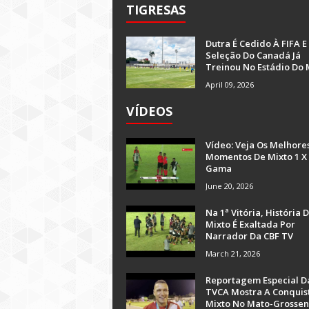
TIGRESAS
Dutra É Cedido À FIFA E
Seleção Do Canadá Já
Treinou No Estádio Do 
April 09, 2026
VÍDEOS
Vídeo: Veja Os Melhore
Momentos De Mixto 1 X
Gama
June 20, 2026
Na 1ª Vitória, História 
Mixto É Exaltada Por
Narrador Da CBF TV
March 21, 2026
Reportagem Especial D
TVCA Mostra A Conquis
Mixto No Mato-Grossen