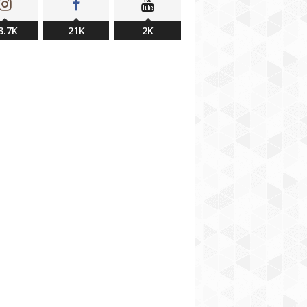
3.7K
21K
2K