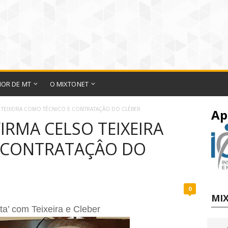
IOR DE MT
O MIXTONET
 TEIXEIRA COMO TÉCNICO E CONTRATAÇÂO DO CLÉBER
Ap
IRMA CELSO TEIXEIRA
 CONTRATAÇÂO DO
0
MIX
ta’ com Teixeira e Cleber