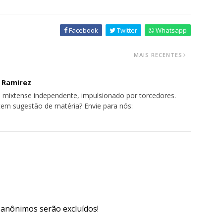
Facebook
Twitter
Whatsapp
MAIS RECENTES
o Ramirez
 mixtense independente, impulsionado por torcedores.
tem sugestão de matéria? Envie para nós:
s anônimos serão excluídos!