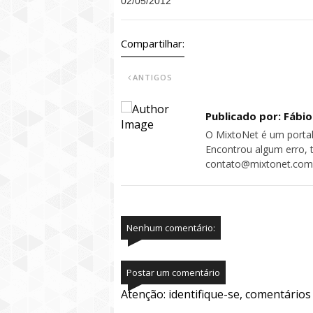
02/05/2012
Compartilhar:
ANTIGOS
Publicado por: Fábi
O MixtoNet é um portal
Encontrou algum erro, 
contato@mixtonet.com
Nenhum comentário:
Postar um comentário
Atenção: identifique-se, comentário