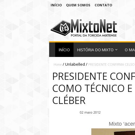
INÍCIO
QUEM SOMOS
CONTATO
INÍCIO
HISTÓRIA DO MIXTO
O MA
/
Unlabelled
/
Home
PRESIDENTE CONFIRMA CELSO
PRESIDENTE CONF
COMO TÉCNICO E
CLÉBER
Fábio Ramirez
02 maio 2012
Mixto ‘acer