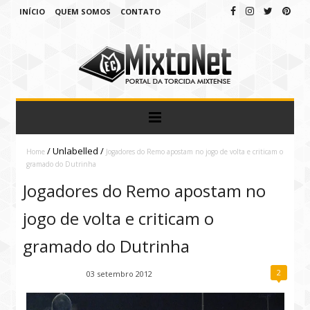
INÍCIO
QUEM SOMOS
CONTATO
/
Unlabelled
/
Home
Jogadores do Remo apostam no jogo de volta e criticam o
gramado do Dutrinha
Jogadores do Remo apostam no
jogo de volta e criticam o
gramado do Dutrinha
2
Fábio Ramirez
03 setembro 2012