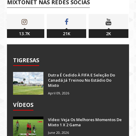
MIXTONET NAS REDES SOCIAS
13.7K
21K
2K
TIGRESAS
Dutra É Cedido À FIFA E Seleção Do
Canadá Já Treinou No Estádio Do
Mixto
April 09, 2026
VÍDEOS
Vídeo: Veja Os Melhores Momentos De
Mixto 1 X 2 Gama
June 20, 2026