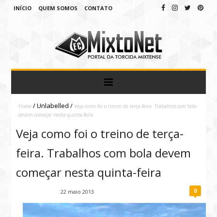
INÍCIO
QUEM SOMOS
CONTATO
/
Unlabelled
/
Home
Veja como foi o treino de terça-feira. Trabalhos com bola
devem começar nesta quinta-feira
Veja como foi o treino de terça-
feira. Trabalhos com bola devem
começar nesta quinta-feira
0
Fábio Ramirez
22 maio 2013