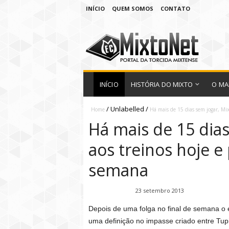
INÍCIO
QUEM SOMOS
CONTATO
INÍCIO
HISTÓRIA DO MIXTO
O MA
/
Unlabelled
/
Home
Há mais de 15 dias sem jogar, Mi
Há mais de 15 dias
aos treinos hoje 
semana
Fábio Ramirez
23 setembro 2013
Depois de uma folga no final de semana o 
uma definição no impasse criado entre Tu