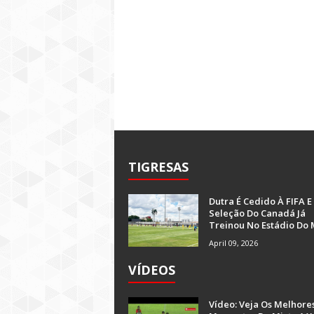
TIGRESAS
Dutra É Cedido À FIFA E
Seleção Do Canadá Já
Treinou No Estádio Do 
April 09, 2026
VÍDEOS
Vídeo: Veja Os Melhore