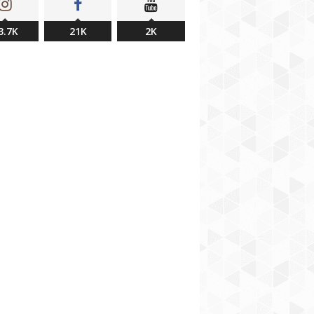
3.7K
21K
2K