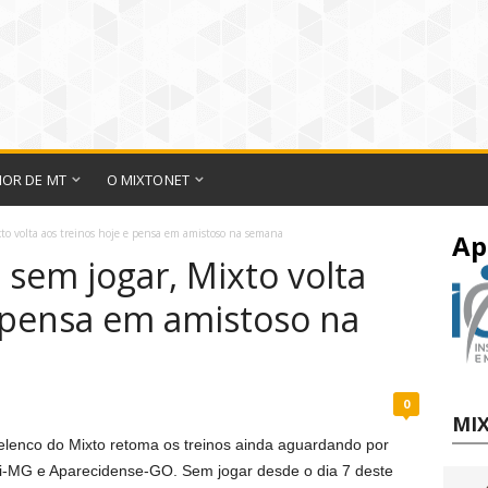
IOR DE MT
O MIXTONET
xto volta aos treinos hoje e pensa em amistoso na semana
Ap
 sem jogar, Mixto volta
e pensa em amistoso na
0
MIX
elenco do Mixto retoma os treinos ainda aguardando por
pi-MG e Aparecidense-GO. Sem jogar desde o dia 7 deste