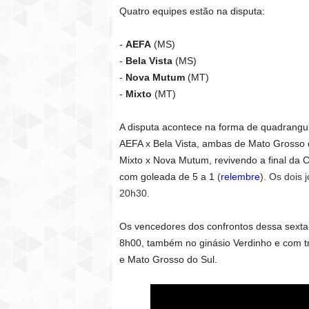
Quatro equipes estão na disputa:
-
AEFA
(MS)
-
Bela Vista
(MS)
-
Nova Mutum
(MT)
-
Mixto
(MT)
A disputa acontece na forma de quadrangula
AEFA x Bela Vista, ambas de Mato Grosso d
Mixto x Nova Mutum, revivendo a final da
com goleada de 5 a 1
(
relembre
). Os dois
20h30.
Os vencedores dos confrontos dessa sexta-
8h00, também no ginásio Verdinho e com t
e Mato Grosso do Sul.