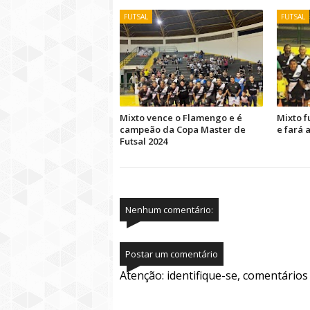
FUTSAL
FUTSAL
Mixto vence o Flamengo e é
Mixto f
campeão da Copa Master de
e fará 
Futsal 2024
Nenhum comentário:
Postar um comentário
Atenção: identifique-se, comentário