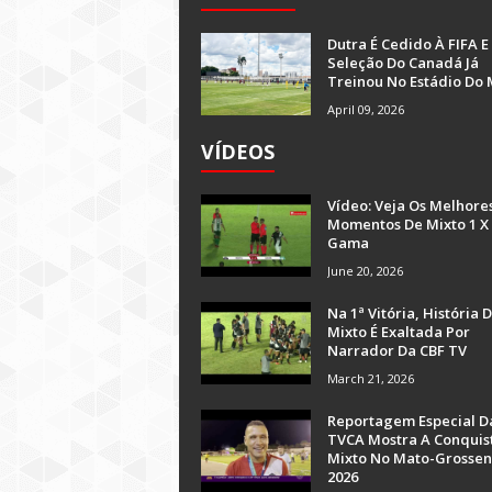
Dutra É Cedido À FIFA E
Seleção Do Canadá Já
Treinou No Estádio Do 
April 09, 2026
VÍDEOS
Vídeo: Veja Os Melhore
Momentos De Mixto 1 X
Gama
June 20, 2026
Na 1ª Vitória, História 
Mixto É Exaltada Por
Narrador Da CBF TV
March 21, 2026
Reportagem Especial D
TVCA Mostra A Conquis
Mixto No Mato-Grossen
2026