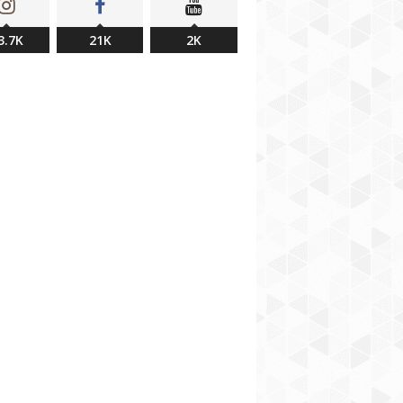
3.7K
21K
2K