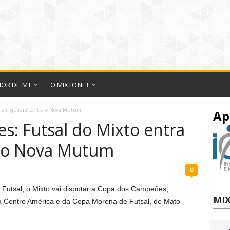
IOR DE MT
O MIXTONET
ra em quadra contra o Nova Mutum
Ap
: Futsal do Mixto entra
 o Nova Mutum
0
Futsal, o Mixto vai disputar a Copa dos Campeões,
MIX
pa Centro América e da Copa Morena de Futsal, de Mato