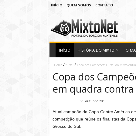
INÍCIO
QUEM SOMOS
CONTATO
INÍCIO
HISTÓRIA DO MIXTO
O MA
/
/
Home
futsal
Copa dos Campeões: Futsal do Mixto ent
Copa dos Campeões
em quadra contra
Fábio Ramirez
25 outubro 2013
Atual campeão da Copa Centro América de 
competição que reúne os finalistas da Co
Grosso do Sul.