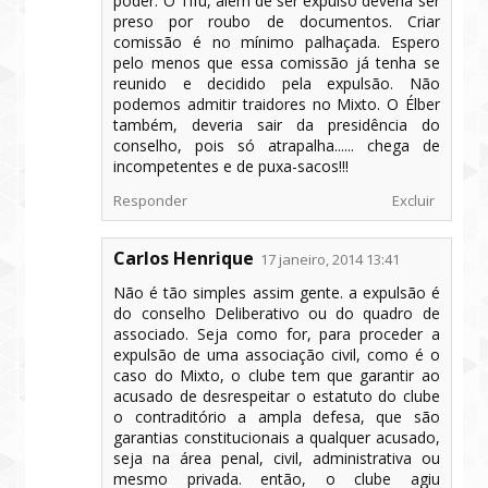
poder. O Tifú, além de ser expulso deveria ser
preso por roubo de documentos. Criar
comissão é no mínimo palhaçada. Espero
pelo menos que essa comissão já tenha se
reunido e decidido pela expulsão. Não
podemos admitir traidores no Mixto. O Élber
também, deveria sair da presidência do
conselho, pois só atrapalha...... chega de
incompetentes e de puxa-sacos!!!
Responder
Excluir
Carlos Henrique
17 janeiro, 2014 13:41
Não é tão simples assim gente. a expulsão é
do conselho Deliberativo ou do quadro de
associado. Seja como for, para proceder a
expulsão de uma associação civil, como é o
caso do Mixto, o clube tem que garantir ao
acusado de desrespeitar o estatuto do clube
o contraditório a ampla defesa, que são
garantias constitucionais a qualquer acusado,
seja na área penal, civil, administrativa ou
mesmo privada. então, o clube agiu