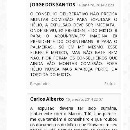
JORGE DOS SANTOS
16 janeiro, 2014 21:23
O CONSELHO DELIBERATIVO NÃO PRECISA
MONTAR COMISSÃO PARA EXPULSAR O
HÉLIO. A EXPULSÃO DEVE SER IMEDIATA...
ONDE SE VIU, EX PRESIDENTE DO MIXTO IR
PARA O ARQUI-RIVAL??? IMAGINA EX
PRESIDENTE DO CORINTHIANS IR PARA O
PALMEIRAS... SÓ EM MT MESMO. ESSE
ELBER É MÉDICO, MAS NÃO BATE BEM
NÃO. PIOR FORAM OS CONSELHEIROS QUE
AINDA VÃO MONTAR COMISSÃO. FORA
HÉLIO NUNCA MAIS APAREÇA PERTO DA
TORCIDA DO MIXTO..
Responder
Excluir
Carlos Alberto
16 janeiro, 2014 22:07
A expulsão deveria ter sido sumária,
juntamente com o Marcos Tifú, que parece-
me que também é conselheiro e que roubou
os documentos do Mixto que ficavam em seu