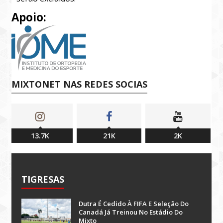
Apoio:
MIXTONET NAS REDES SOCIAS
13.7K
21K
2K
TIGRESAS
Dutra É Cedido À FIFA E Seleção Do
Canadá Já Treinou No Estádio Do
Mixto