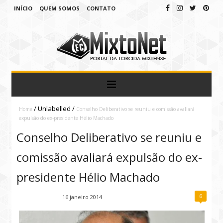
INÍCIO
QUEM SOMOS
CONTATO
/
Unlabelled
/
Home
Conselho Deliberativo se reuniu e comissão avaliará
expulsão do ex-presidente Hélio Machado
Conselho Deliberativo se reuniu e
comissão avaliará expulsão do ex-
presidente Hélio Machado
6
Fábio Ramirez
16 janeiro 2014