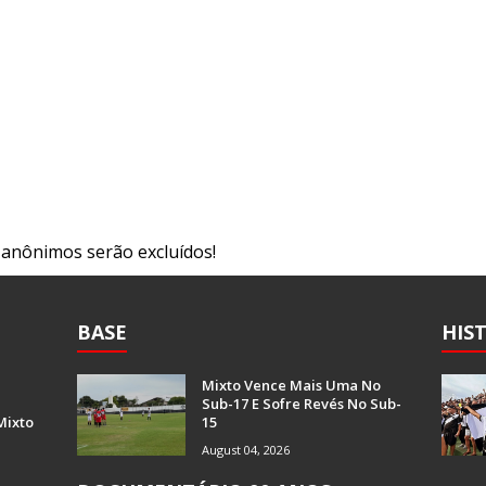
s anônimos serão excluídos!
BASE
HIS
Mixto Vence Mais Uma No
Sub-17 E Sofre Revés No Sub-
Mixto
15
August 04, 2026