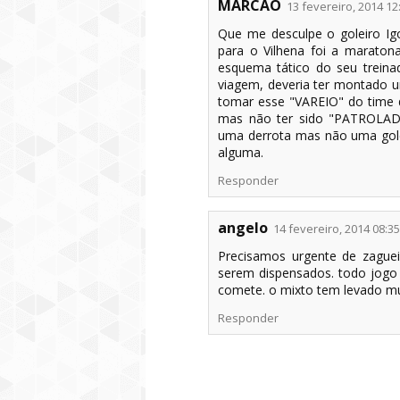
MARCÃO
13 fevereiro, 2014 12
Que me desculpe o goleiro Igo
para o Vilhena foi a maraton
esquema tático do seu trein
viagem, deveria ter montado 
tomar esse "VAREIO" do time d
mas não ter sido "PATROLADO
uma derrota mas não uma gol
alguma.
Responder
angelo
14 fevereiro, 2014 08:35
Precisamos urgente de zaguei
serem dispensados. todo jogo 
comete. o mixto tem levado mu
Responder