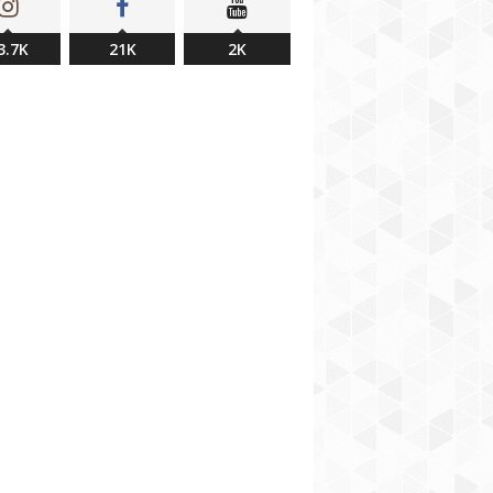
3.7K
21K
2K