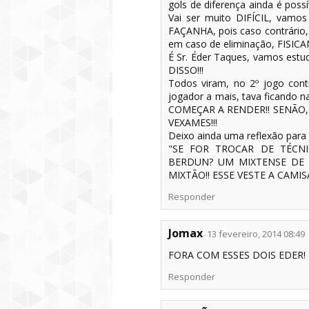
gols de diferença ainda é poss
Vai ser muito DIFÍCIL, vamo
FAÇANHA, pois caso contrário, 
em caso de eliminação, FIS
É Sr. Éder Taques, vamos est
DISSO!!!
Todos viram, no 2º jogo con
jogador a mais, tava ficando 
COMEÇAR A RENDER!! SENÃO, 
VEXAMES!!!
Deixo ainda uma reflexão para 
"SE FOR TROCAR DE TÉCN
BERDUN? UM MIXTENSE DE 
MIXTÃO!! ESSE VESTE A CAMISA
Responder
Jomax
13 fevereiro, 2014 08:49
FORA COM ESSES DOIS EDER!
Responder