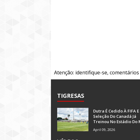
Atenção: identifique-se, comentário
TIGRESAS
Dutra É Cedido À FIFA E
Seleção Do Canadá Já
Treinou No Estádio Do 
April 09, 2026