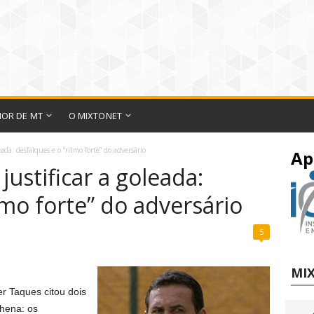
IOR DE MT
O MIXTONET
ada: desfalques e o “ritmo forte” do adversário
Ap
justificar a goleada:
tmo forte” do adversário
5
MIX
r Taques citou dois
lhena: os