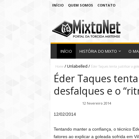
INÍCIO
QUEM SOMOS
CONTATO
INÍCIO
HISTÓRIA DO MIXTO
O MA
/
Unlabelled
/
Home
Éder Taques tenta justificar a gole
Éder Taques tenta 
desfalques e o “ri
Fábio Ramirez
12 fevereiro 2014
12/02/2014
Tentando manter a confiança, o técnico Ede
fatores ao explicar a goleada sofrida em Vi