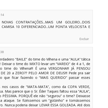
:14
NOVAS CONTRATAÇÕES...MAIS UM GOLEIRO...DOIS
UM CAMISA 10 DIFERENCIADO...UM PONTA VELOCISTA E
Excluir
:38
rdadeiro “BAILE” do time do Vilhena e uma “AULA” tática
!!! Deixar o time do MIXTO levar um “VAREIO” de 4 a 1, de
o time do Vilhena!!! É uma VERGONHA!!! JÁ PENSOU
E 20 a ZERO?? PELO AMOR DE DEUS!!! Pede pra sair
o que ficar fazendo o “MAIS QUERIDO” passar esses
l, nos casos de “MATA-MATA”, como da COPA VERDE,
sa. Mas parece que o Sr. Éder Taques faltou essa “AULA”,
o PÉSSIMA. PORQUÊ ele não “segurou” o time? Deixasse
a a ataque. Se fizéssemos um “golzinho” e tomássemos
cro. Nunca poderia deixar LEVAR ESSA GOLEADA. Até dois