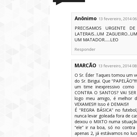
Anônimo
13 fevereiro, 2014 06
PRECISAMOS URGENTE DE 
LATERAIS...UM ZAGUEIRO...
UM MATADOR......LEO
Responder
MARCÃO
13 fevereiro, 2014 08
O Sr. Éder Taques tomou um ve
do Sr. Birigui. Que “PAPELÃO”!
um time inexpressivo como 
CONTRA O SANTOS? VAI SER D
logo meu amigo, é melhor d
VEXAMES!!! Isso é DEMAIS!!
É “REGRA BÁSICA” no futebo
nunca levar goleada fora de ca
deixou o MIXTO numa situaçã
“ele” ir na boa, só no contr
apenas 2, já estávamos no lu