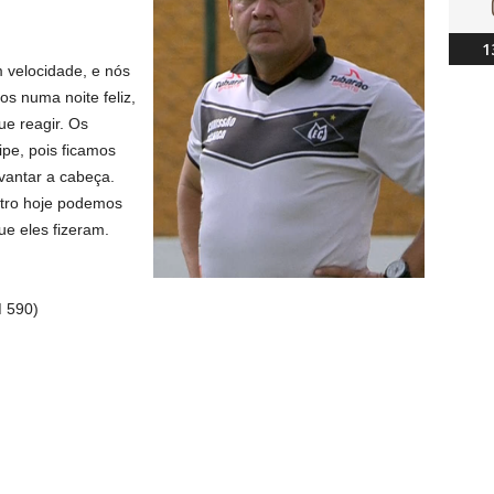
1
m velocidade, e nós
os numa noite feliz,
ue reagir. Os
pe, pois ficamos
evantar a cabeça.
atro hoje podemos
ue eles fizeram.
 590)