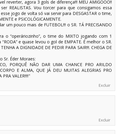
ível reverter, agora 3 gols de diferença!!! MEU AMIGOOO!!
s ser REALISTAS. Vou torcer para que consigamos essa
esse jogo de volta só vai servir para DESGASTAR o time,
ICAMENTE e PSICOLÓGICAMENTE.
udar um pouco mais de FUTEBOL!!! o SR. TÁ PRECISANDO
tra o “operáriozinho”, o time do MIXTO jogando com 1
na “RODA” e quase levou o gol de EMPATE. É melhor o SR.
TENHA A DIGNIDADE DE PEDIR PARA SAIR!!!. CHEGA DE
o Sr. Éder Moraes:
ICO, PORQUÊ NÃO DAR UMA CHANCE PRO ARILDO
CORPO E ALMA, QUE JÁ DEU MUITAS ALEGRIAS PRO
 PRA VALER!!!!"
Excluir
Excluir