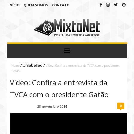
INÍCIO
QUEM SOMOS
CONTATO
/
Unlabelled
/
Home
Vídeo: Confira a entrevista da TVCA com o presidente
Gatão
Vídeo: Confira a entrevista da
TVCA com o presidente Gatão
0
Fábio Ramirez
28 novembro 2014