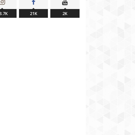
3.7K
21K
2K