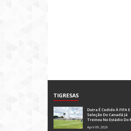
TIGRESAS
Dutra É Cedido À FIFA E
Seleção Do Canadá Já
Treinou No Estádio Do 
April 09, 2026