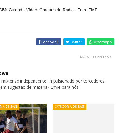
/ CBN Cuiabá
- Vídeo: Craques do Rádio - Foto: FMF
Facebook
Twitter
Whatsapp
MAIS RECENTES
nown
 mixtense independente, impulsionado por torcedores.
tem sugestão de matéria? Envie para nós:
IA DE BASE
CATEGORIA DE BASE