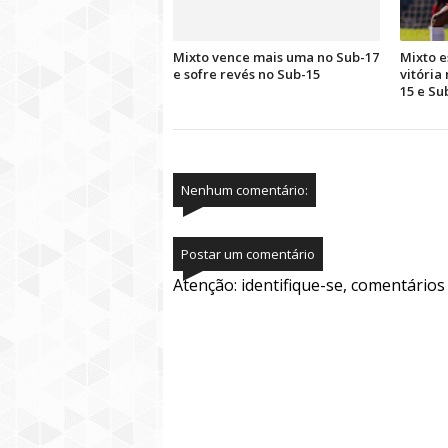
Mixto vence mais uma no Sub-17
Mixto e
e sofre revés no Sub-15
vitória
15 e Su
Nenhum comentário:
Postar um comentário
Atenção: identifique-se, comentário