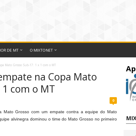
IOR DE MT
O MIXTONET
opa Mato Grosso Sub-17: 1 x 1 com o MT
Ap
 empate na Copa Mato
x 1 com o MT
0
pa Mato Grosso com um empate contra a equipe do Mato
MIX
equipe alvinegra dominou o time do Mato Grosso no primeiro