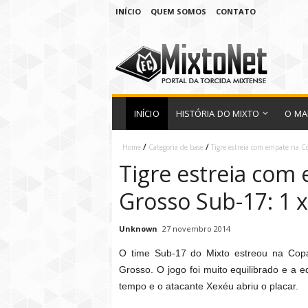
INÍCIO
QUEM SOMOS
CONTATO
INÍCIO
HISTÓRIA DO MIXTO
O MA
/
/
Home
Categoria de base
Tigre estreia com empate na C
Tigre estreia com
Grosso Sub-17: 1 
Unknown
27 novembro 2014
O time Sub-17 do Mixto estreou na Co
Grosso. O jogo foi muito equilibrado e a 
tempo e o atacante Xexéu abriu o placar.