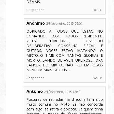
DEMAIS.
Responder
Excluir
Anônimo
24 fevereiro, 2015 06:01
OBRIGADO A TODOS QUE ESTAO NO
COMANDO, DIGO TODOS...PRESIDENTE,
VICES, DIRETORES, CONSELHO
DELIBERATIVO, CONSELHO FISCAL E
OUTROS. VOCES ESTAO MATANDO O
MIXTO...O TIME COM TANTAS GLORIAS E
MORTO...BANDO DE AVENTUREIROS....FORA
CANCER DO MIXTO....NAO IREI EM JOGOS
NENHUM MAIS....ADEUS....
Responder
Excluir
Antônio
24 fevereiro, 2015 12:42
Posturas de retiradas na diretoria tem sido
muito comuns no Mixto. Se não concorda
com algo, se retira e boicota. Se quem tinha
mesmo o poder de fazer contratações,