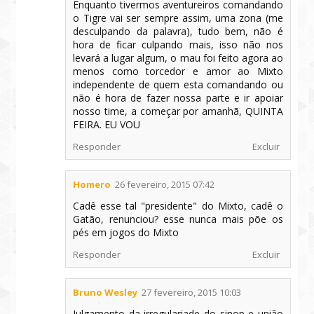
Enquanto tivermos aventureiros comandando
o Tigre vai ser sempre assim, uma zona (me
desculpando da palavra), tudo bem, não é
hora de ficar culpando mais, isso não nos
levará a lugar algum, o mau foi feito agora ao
menos como torcedor e amor ao Mixto
independente de quem esta comandando ou
não é hora de fazer nossa parte e ir apoiar
nosso time, a começar por amanhã, QUINTA
FEIRA. EU VOU
Responder
Excluir
Homero
26 fevereiro, 2015 07:42
Cadê esse tal "presidente" do Mixto, cadê o
Gatão, renunciou? esse nunca mais põe os
pés em jogos do Mixto
Responder
Excluir
Bruno Wesley
27 fevereiro, 2015 10:03
Julgamento da irregulariade do sinop e união