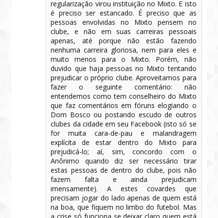
regularização virou instituição no Mixto. E isto
é preciso ser estancado. É preciso que as
pessoas envolvidas no Mixto pensem no
clube, e não em suas carreiras pessoais
apenas, até porque não estão fazendo
nenhuma carreira gloriosa, nem para eles e
muito menos para o Mixto. Porém, não
duvido que haja pessoas no Mixto tentando
prejudicar o próprio clube. Aproveitamos para
fazer o seguinte comentário: não
entendemos como tem conselheiro do Mixto
que faz comentários em fóruns elogiando o
Dom Bosco ou postando escudo de outros
clubes da cidade em seu Facebook (isto só se
for muita cara-de-pau e malandragem
explícita de estar dentro do Mixto para
prejudicá-lo; aí, sim, concordo com o
Anônimo quando diz ser necessário tirar
estas pessoas de dentro do clube, pois não
fazem falta e ainda prejudicam
imensamente). A estes covardes que
precisam jogar do lado apenas de quem está
na boa, que fiquem no limbo do futebol. Mas
a crise só funciona se deixar claro quem está