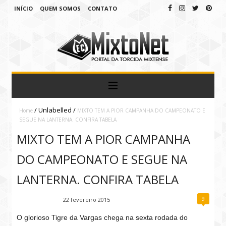
INÍCIO
QUEM SOMOS
CONTATO
/
Unlabelled
/
Home
MIXTO TEM A PIOR CAMPANHA DO CAMPEONATO E
SEGUE NA LANTERNA. CONFIRA TABELA
MIXTO TEM A PIOR CAMPANHA
DO CAMPEONATO E SEGUE NA
LANTERNA. CONFIRA TABELA
9
Fábio Ramirez
22 fevereiro 2015
O glorioso Tigre da Vargas chega n
a sexta rodada do