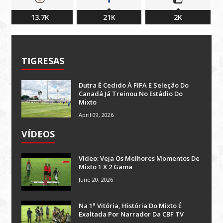
13.7K
21K
2K
TIGRESAS
Dutra É Cedido À FIFA E Seleção Do
Canadá Já Treinou No Estádio Do
Mixto
April 09, 2026
VÍDEOS
Vídeo: Veja Os Melhores Momentos De
Mixto 1 X 2 Gama
June 20, 2026
Na 1ª Vitória, História Do Mixto É
Exaltada Por Narrador Da CBF TV