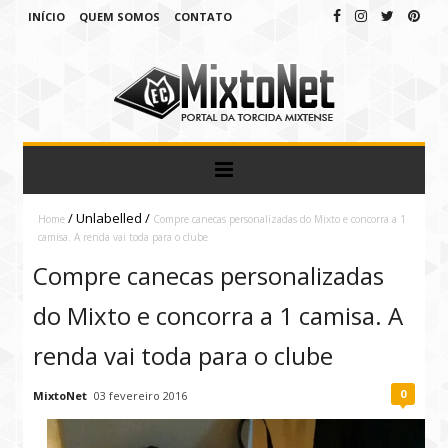
INÍCIO
QUEM SOMOS
CONTATO
/
Unlabelled
/
Home
Compre canecas personalizadas do Mixto e concorra a 1
camisa. A renda vai toda para o clube
Compre canecas personalizadas
do Mixto e concorra a 1 camisa. A
renda vai toda para o clube
0
MixtoNet
03 fevereiro 2016