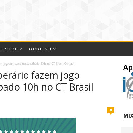
IOR DE MT
O MIXTONET
m jogo amistoso neste sábado 10h no CT Brasil Central
Ap
perário fazem jogo
bado 10h no CT Brasil
0
MIX