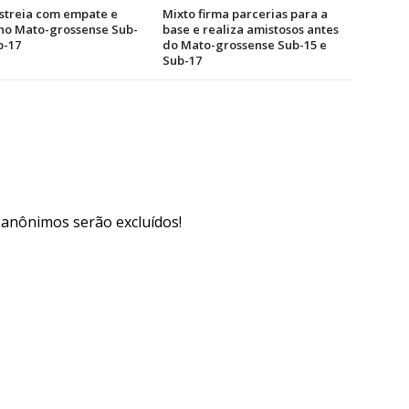
streia com empate e
Mixto firma parcerias para a
 no Mato-grossense Sub-
base e realiza amistosos antes
b-17
do Mato-grossense Sub-15 e
Sub-17
s anônimos serão excluídos!