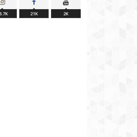
3.7K
21K
2K