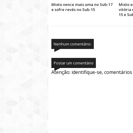
Mixto vence mais uma no Sub-17
Mixto e
e sofre revés no Sub-15
vitória
15 e Su
Nenhum comentário:
Postar um comentário
Atenção: identifique-se, comentário