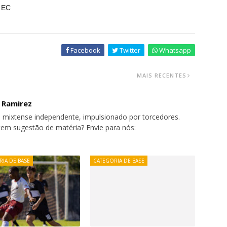
o EC
Facebook
Twitter
Whatsapp
MAIS RECENTES
o Ramirez
 mixtense independente, impulsionado por torcedores.
tem sugestão de matéria? Envie para nós:
IA DE BASE
CATEGORIA DE BASE