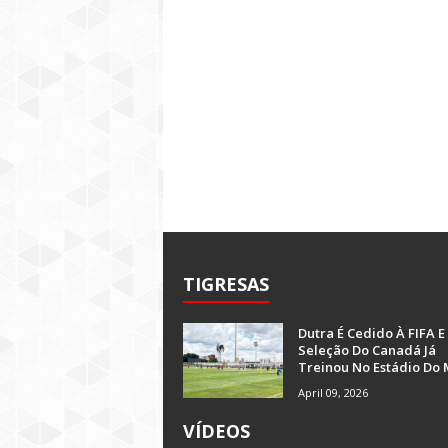
TIGRESAS
Dutra É Cedido À FIFA E
Seleção Do Canadá Já
Treinou No Estádio Do 
April 09, 2026
VÍDEOS