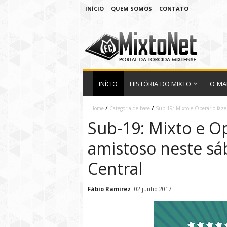
INÍCIO
QUEM SOMOS
CONTATO
INÍCIO
HISTÓRIA DO MIXTO
O MA
/
/
Home
Categoria de base
Sub-19: Mixto e Operário faze
Sub-19: Mixto e O
amistoso neste sá
Central
Fábio Ramirez
02 junho 2017