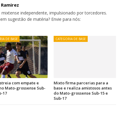
o Ramirez
 mixtense independente, impulsionado por torcedores.
tem sugestão de matéria? Envie para nós:
IA DE BASE
CATEGORIA DE BASE
streia com empate e
Mixto firma parcerias para a
 no Mato-grossense Sub-
base e realiza amistosos antes
b-17
do Mato-grossense Sub-15 e
Sub-17