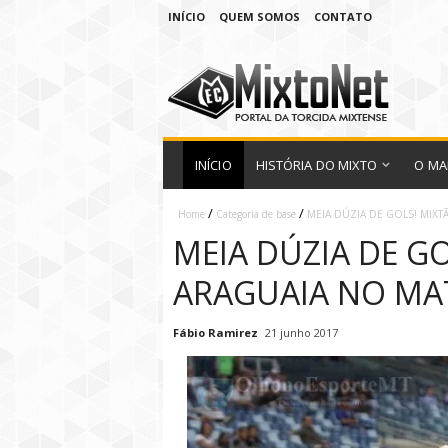
INÍCIO
QUEM SOMOS
CONTATO
INÍCIO
HISTÓRIA DO MIXTO
O MA
/
/
Home
Categoria de base
MEIA DÚZIA DE GOLS! MIX
MEIA DÚZIA DE G
ARAGUAIA NO MA
Fábio Ramirez
21 junho 2017