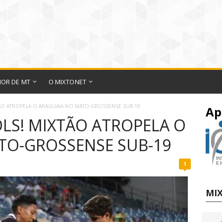
IOR DE MT
O MIXTONET
TÃO ATROPELA O ARAGUAIA NO MATO-GROSSENSE SUB-19
Ap
OLS! MIXTÃO ATROPELA O
TO-GROSSENSE SUB-19
1
MIX