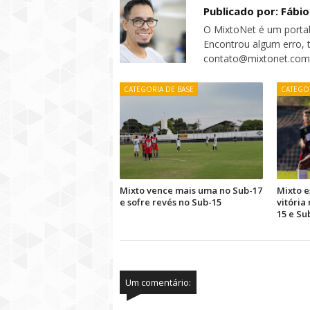
Publicado por: Fábi
O MixtoNet é um portal
Encontrou algum erro, 
contato@mixtonet.com
CATEGORIA DE BASE
CATEGOR
Mixto vence mais uma no Sub-17
Mixto e
e sofre revés no Sub-15
vitória
15 e Su
Um comentário: