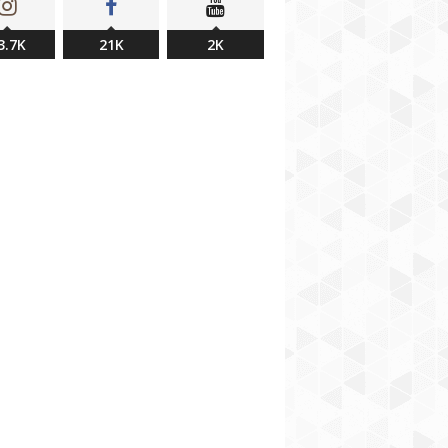
3.7K
21K
2K