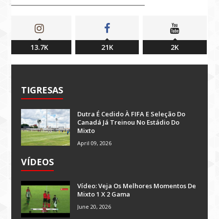
13.7K
21K
2K
TIGRESAS
Dutra É Cedido À FIFA E Seleção Do
Canadá Já Treinou No Estádio Do
Mixto
April 09, 2026
VÍDEOS
Vídeo: Veja Os Melhores Momentos De
Mixto 1 X 2 Gama
June 20, 2026