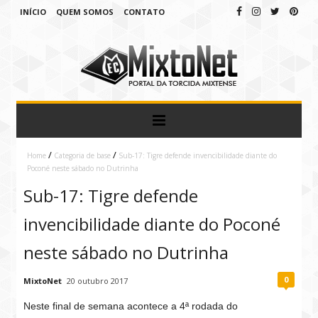
INÍCIO
QUEM SOMOS
CONTATO
/
/
Home
Categoria de base
Sub-17: Tigre defende invencibilidade diante do
Poconé neste sábado no Dutrinha
Sub-17: Tigre defende
invencibilidade diante do Poconé
neste sábado no Dutrinha
0
MixtoNet
20 outubro 2017
Neste final de semana acontece a 4ª rodada do