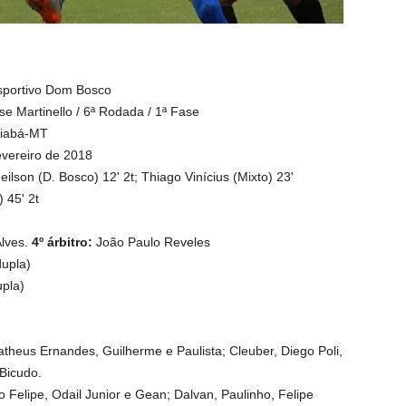
portivo Dom Bosco
Martinello / 6ª Rodada / 1ª Fase
uiabá-MT
vereiro de 2018
eilson (D. Bosco) 12' 2t;
Thiago Vinícius (Mixto) 23'
 45' 2t
Alves.
4º árbitro:
João Paulo Reveles
upla)
upla)
theus Ernandes, Guilherme e Paulista; Cleuber, Diego Poli,
 Bicudo.
 Felipe, Odail Junior e Gean; Dalvan, Paulinho, Felipe