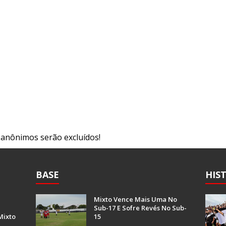
s anônimos serão excluídos!
BASE
HIS
Mixto Vence Mais Uma No
Sub-17 E Sofre Revés No Sub-
Mixto
15