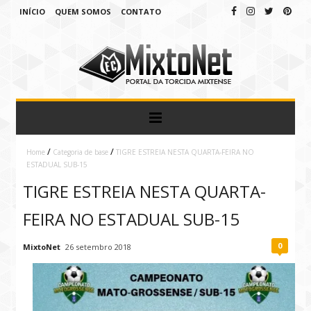
INÍCIO
QUEM SOMOS
CONTATO
/
/
Home
Categoria de base
TIGRE ESTREIA NESTA QUARTA-FEIRA NO
ESTADUAL SUB-15
TIGRE ESTREIA NESTA QUARTA-
FEIRA NO ESTADUAL SUB-15
0
MixtoNet
26 setembro 2018