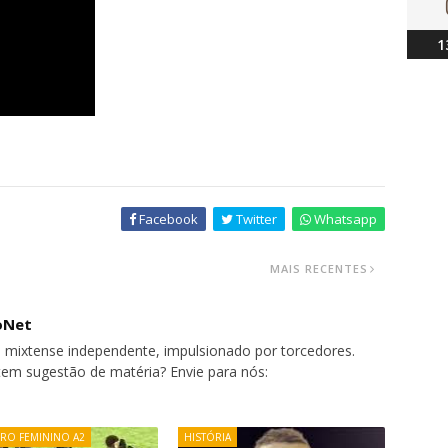
1
Facebook
Twitter
Whatsapp
MAIS RECENTES
oNet
 mixtense independente, impulsionado por torcedores.
tem sugestão de matéria? Envie para nós:
IRO FEMININO A2
HISTÓRIA