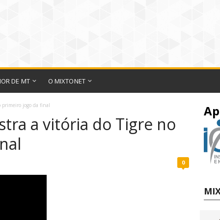
IOR DE MT
O MIXTONET
 primeiro jogo da final
Ap
ra a vitória do Tigre no
nal
0
MIX