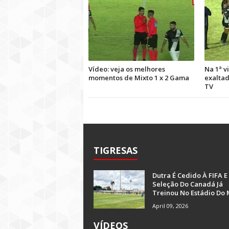
Vídeo: veja os melhores
Na 1ª vi
momentos de Mixto 1 x 2 Gama
exaltad
TV
TIGRESAS
Dutra É Cedido À FIFA E
Seleção Do Canadá Já
Treinou No Estádio Do 
April 09, 2026
VÍDEOS