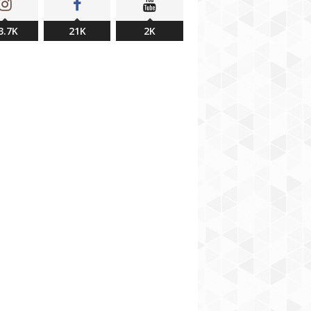
3.7K
21K
2K