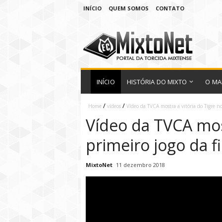
INÍCIO
QUEM SOMOS
CONTATO
INÍCIO
HISTÓRIA DO MIXTO
O MA
/
/
Home
vídeos
Vídeo da TVCA mostra a vitória do Tigre no
Vídeo da TVCA most
primeiro jogo da fi
MixtoNet
11 dezembro 2018