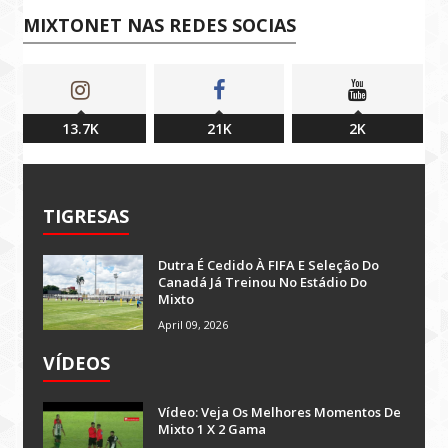
MIXTONET NAS REDES SOCIAS
13.7K
21K
2K
TIGRESAS
Dutra É Cedido À FIFA E Seleção Do
Canadá Já Treinou No Estádio Do
Mixto
April 09, 2026
VÍDEOS
Vídeo: Veja Os Melhores Momentos De
Mixto 1 X 2 Gama