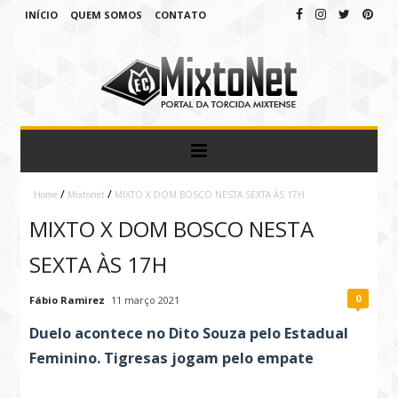
INÍCIO
QUEM SOMOS
CONTATO
/
/
Home
Mixtonet
MIXTO X DOM BOSCO NESTA SEXTA ÀS 17H
MIXTO X DOM BOSCO NESTA
SEXTA ÀS 17H
0
Fábio Ramirez
11 março 2021
Duelo acontece no Dito Souza pelo Estadual
Feminino. Tigresas jogam pelo empate