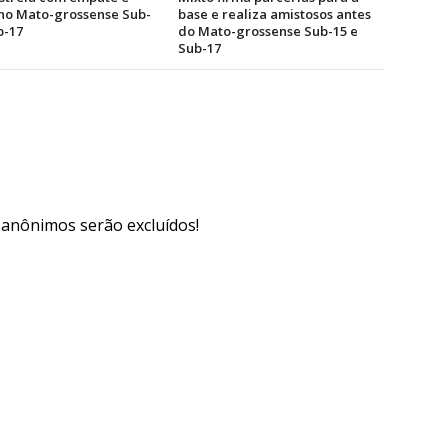
 no Mato-grossense Sub-
base e realiza amistosos antes
b-17
do Mato-grossense Sub-15 e
Sub-17
s anônimos serão excluídos!