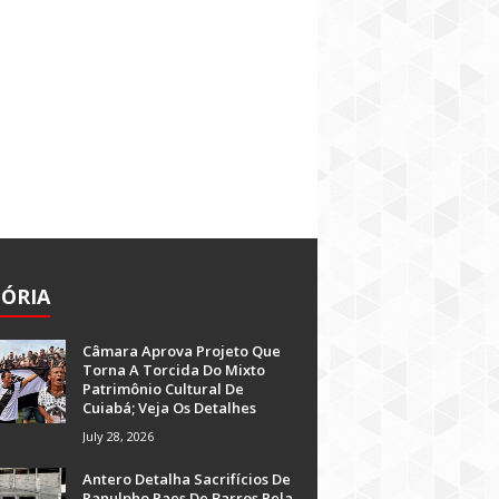
TÓRIA
Câmara Aprova Projeto Que
Torna A Torcida Do Mixto
Patrimônio Cultural De
Cuiabá; Veja Os Detalhes
July 28, 2026
Antero Detalha Sacrifícios De
Ranulpho Paes De Barros Pela