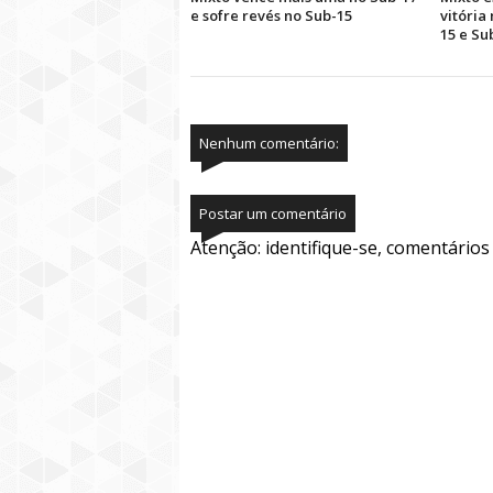
e sofre revés no Sub-15
vitória
15 e Su
Nenhum comentário:
Postar um comentário
Atenção: identifique-se, comentário