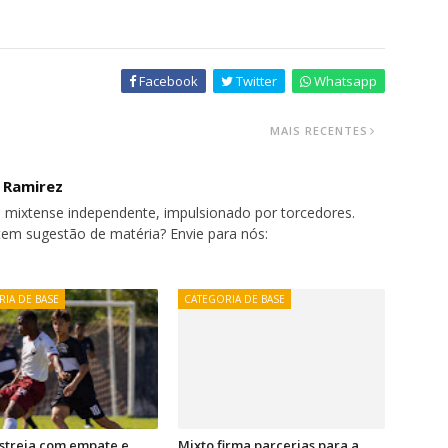
Facebook
Twitter
Whatsapp
MAIS RECENTES
o Ramirez
 mixtense independente, impulsionado por torcedores.
tem sugestão de matéria? Envie para nós:
IA DE BASE
CATEGORIA DE BASE
streia com empate e
Mixto firma parcerias para a