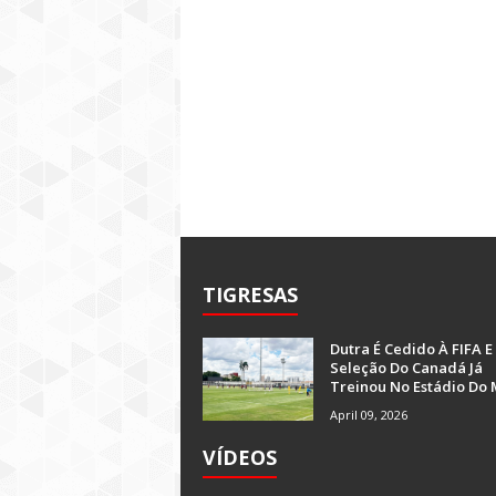
TIGRESAS
Dutra É Cedido À FIFA E
Seleção Do Canadá Já
Treinou No Estádio Do 
April 09, 2026
VÍDEOS