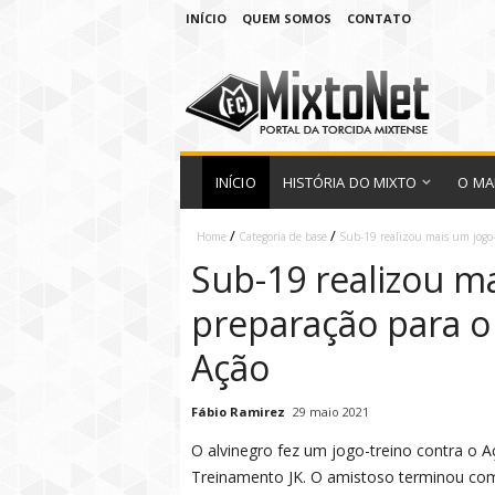
INÍCIO
QUEM SOMOS
CONTATO
INÍCIO
HISTÓRIA DO MIXTO
O MA
/
/
Home
Categoria de base
Sub-19 realizou mais um jogo-
Sub-19 realizou m
preparação para o
Ação
Fábio Ramirez
29 maio 2021
O alvinegro fez um jogo-treino contra o 
Treinamento JK. O amistoso terminou com 