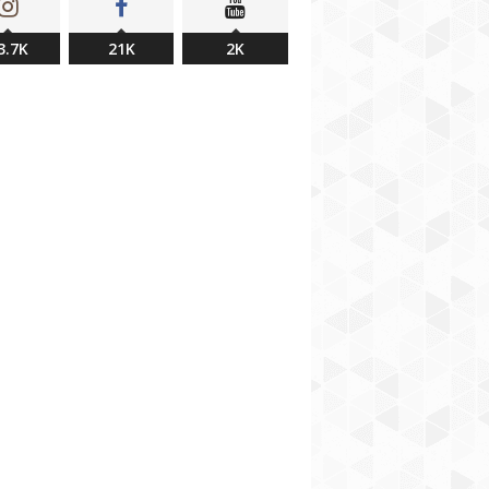
3.7K
21K
2K