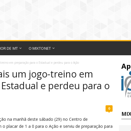
IOR DE MT
O MIXTONET
treino em preparação para o Estadual e perdeu para o Ação
Ap
ais um jogo-treino em
 Estadual e perdeu para o
0
MIX
Ação na manhã deste sábado (29) no Centro de
o placar de 1 a 0 para o Ação e serviu de preparação para