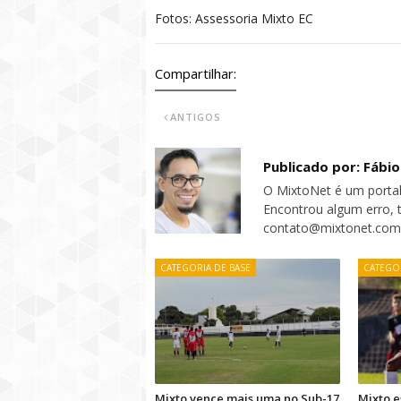
Fotos: Assessoria Mixto EC
Compartilhar:
ANTIGOS
Publicado por: Fábi
O MixtoNet é um portal
Encontrou algum erro, 
contato@mixtonet.com
CATEGORIA DE BASE
CATEGOR
Mixto vence mais uma no Sub-17
Mixto e