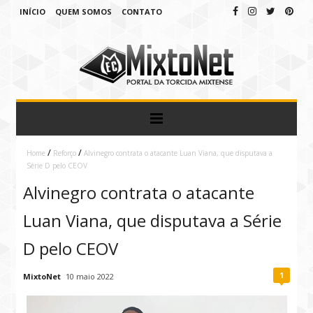
INÍCIO
QUEM SOMOS
CONTATO
/
/
Home
Reforço
Alvinegro contrata o atacante Luan Viana, que disputava a
Série D pelo CEOV
Alvinegro contrata o atacante
Luan Viana, que disputava a Série
D pelo CEOV
1
MixtoNet
10 maio 2022