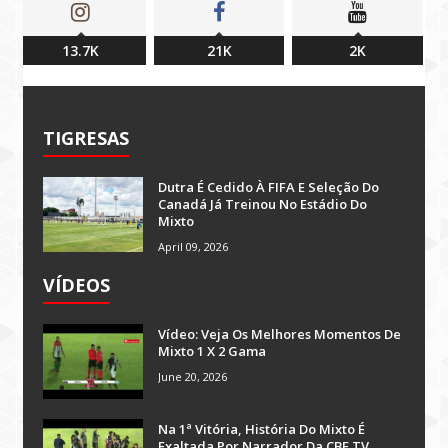
13.7K
21K
2K
TIGRESAS
Dutra É Cedido À FIFA E Seleção Do
Canadá Já Treinou No Estádio Do
Mixto
April 09, 2026
VÍDEOS
Vídeo: Veja Os Melhores Momentos De
Mixto 1 X 2 Gama
June 20, 2026
Na 1ª Vitória, História Do Mixto É
Exaltada Por Narrador Da CBF TV