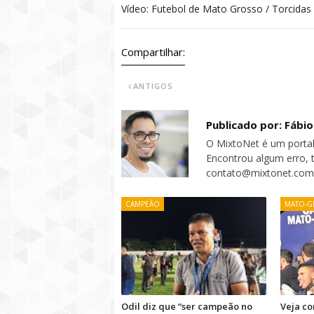
Vídeo: Futebol de Mato Grosso / Torcida
Compartilhar:
ANTIGOS
Publicado por: Fábi
O MixtoNet é um portal
Encontrou algum erro, 
contato@mixtonet.com
CAMPEÃO
MATO-G
Odil diz que “ser campeão no
Veja c