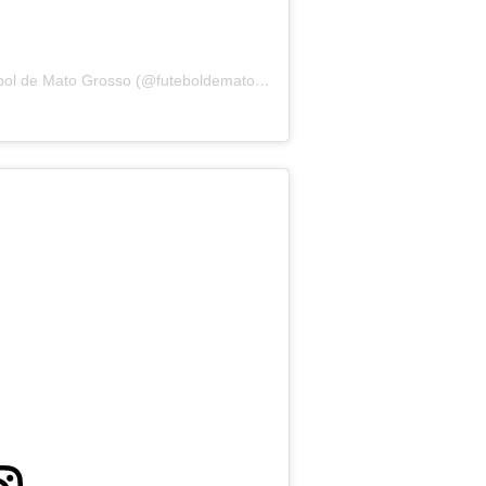
Uma publicação compartilhada por Futebol de Mato Grosso (@futeboldematogrosso)