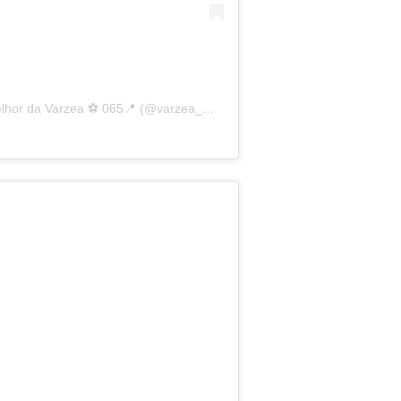
Uma publicação compartilhada por O Melhor da Varzea ⚽️ 065📍 (@varzea_meuamor)