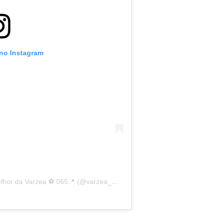
 no Instagram
Uma publicação compartilhada por O Melhor da Varzea ⚽️ 065📍 (@varzea_meuamor)