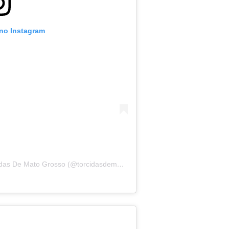
 no Instagram
Uma publicação compartilhada por Torcidas De Mato Grosso (@torcidasdematogrosso)