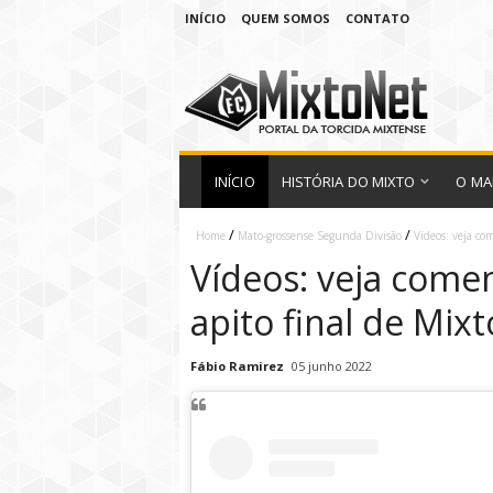
INÍCIO
QUEM SOMOS
CONTATO
INÍCIO
HISTÓRIA DO MIXTO
O MA
/
/
Home
Mato-grossense Segunda Divisão
Vídeos: veja co
Vídeos: veja come
apito final de Mix
Fábio Ramirez
05 junho 2022