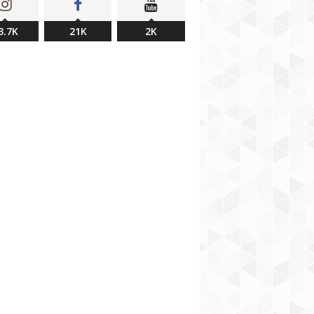
3.7K
21K
2K