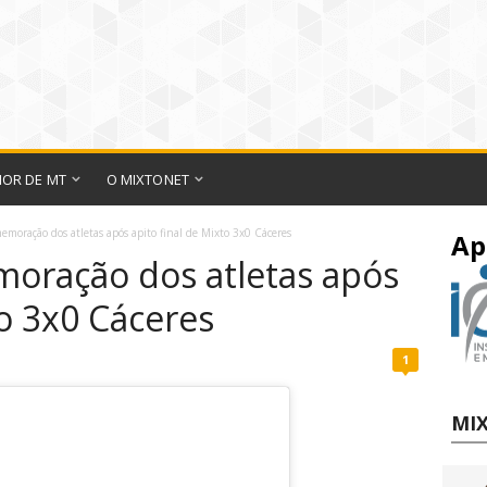
IOR DE MT
O MIXTONET
memoração dos atletas após apito final de Mixto 3x0 Cáceres
Ap
moração dos atletas após
to 3x0 Cáceres
1
MIX