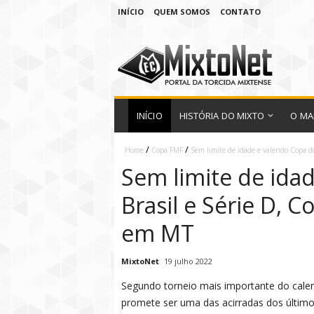
INÍCIO
QUEM SOMOS
CONTATO
INÍCIO
HISTÓRIA DO MIXTO
O MA
/
/
Home
Copa FMF
Sem limite de idade e valendo Copa do
Sem limite de ida
Brasil e Série D, C
em MT
MixtoNet
19 julho 2022
Segundo torneio mais importante do cale
promete ser uma das acirradas dos último