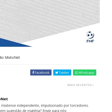
ção MixtoNet
Facebook
Twitter
Whatsapp
MAIS RECENTES
oNet
 mixtense independente, impulsionado por torcedores.
tem sugestão de matéria? Envie para nós: