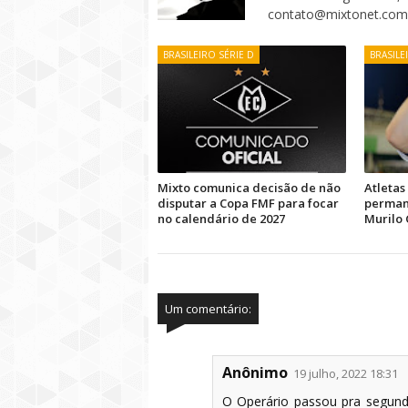
contato@mixtonet.com
BRASILEIRO SÉRIE D
BRASILE
Mixto comunica decisão de não
Atletas
disputar a Copa FMF para focar
permanê
no calendário de 2027
Murilo 
Um comentário:
Anônimo
19 julho, 2022 18:31
O Operário passou pra segund