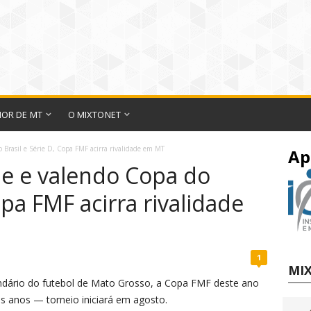
IOR DE MT
O MIXTONET
 Brasil e Série D, Copa FMF acirra rivalidade em MT
Ap
de e valendo Copa do
opa FMF acirra rivalidade
1
MIX
ndário do futebol de Mato Grosso, a Copa FMF deste ano
s anos — torneio iniciará em agosto.