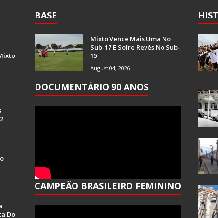
BASE
HIS
Mixto Vence Mais Uma No
Sub-17 E Sofre Revés No Sub-
Mixto
15
August 04, 2026
DOCUMENTÁRIO 90 ANOS
s
 2
Do
CAMPEÃO BRASILEIRO FEMININO
a
ta Do