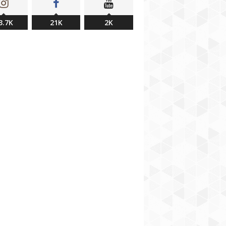
3.7K
21K
2K