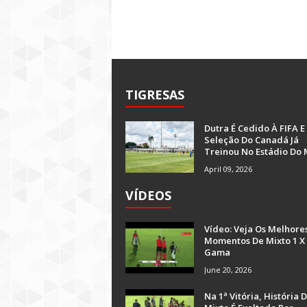
TIGRESAS
Dutra É Cedido À FIFA E
Seleção Do Canadá Já
Treinou No Estádio Do 
April 09, 2026
VÍDEOS
Vídeo: Veja Os Melhore
Momentos De Mixto 1 X
Gama
June 20, 2026
Na 1ª Vitória, História 