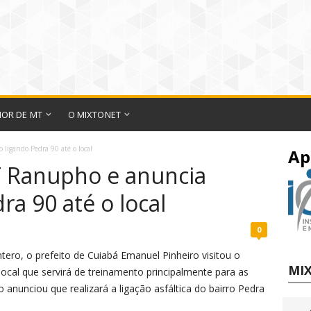
IOR DE MT
O MIXTONET
o ligando Pedra 90 até o local
Ap
CT Ranupho e anuncia
ra 90 até o local
0
tero, o prefeito de Cuiabá Emanuel Pinheiro visitou o
MIX
cal que servirá de treinamento principalmente para as
o anunciou que realizará a ligação asfáltica do bairro Pedra