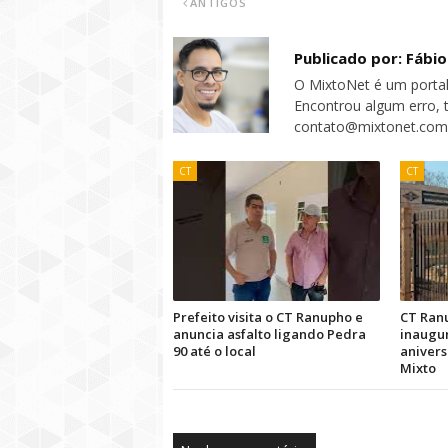
ANTIGOS
Publicado por: Fábi
O MixtoNet é um portal
Encontrou algum erro, 
contato@mixtonet.com
CT
CT
Prefeito visita o CT Ranupho e
CT Ran
anuncia asfalto ligando Pedra
inaugur
90 até o local
anivers
Mixto