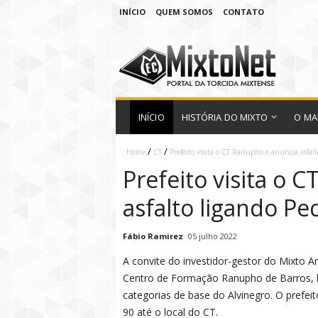
INÍCIO
QUEM SOMOS
CONTATO
INÍCIO
HISTÓRIA DO MIXTO
O MA
/
/
Home
CT
Prefeito visita o CT Ranupho e anuncia asfalt
Prefeito visita o 
asfalto ligando Ped
Fábio Ramirez
05 julho 2022
A convite do investidor-gestor do Mixto An
Centro de Formação Ranupho de Barros, lo
categorias de base do Alvinegro. O prefeit
90 até o local do CT.