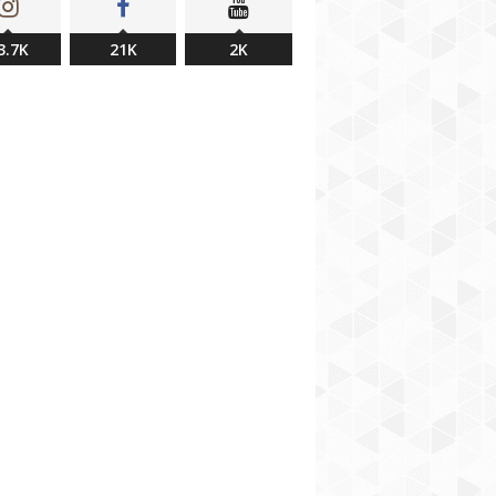
3.7K
21K
2K