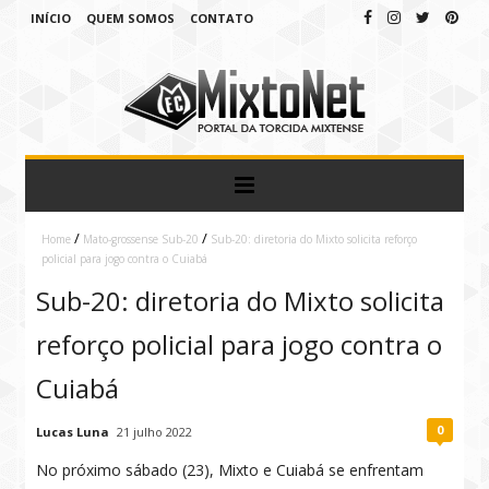
INÍCIO
QUEM SOMOS
CONTATO
/
/
Home
Mato-grossense Sub-20
Sub-20: diretoria do Mixto solicita reforço
policial para jogo contra o Cuiabá
Sub-20: diretoria do Mixto solicita
reforço policial para jogo contra o
Cuiabá
0
Lucas Luna
21 julho 2022
No próximo sábado (23), Mixto e Cuiabá se enfrentam