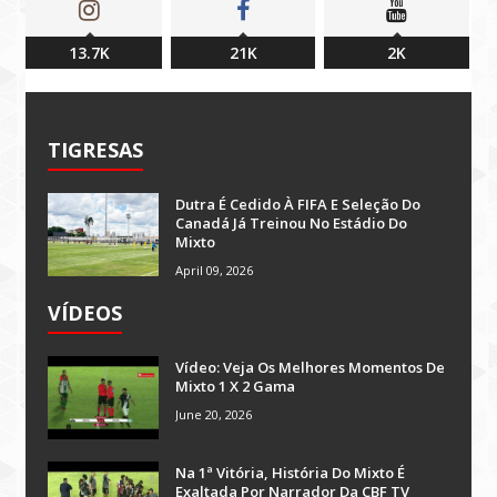
13.7K
21K
2K
TIGRESAS
Dutra É Cedido À FIFA E Seleção Do
Canadá Já Treinou No Estádio Do
Mixto
April 09, 2026
VÍDEOS
Vídeo: Veja Os Melhores Momentos De
Mixto 1 X 2 Gama
June 20, 2026
Na 1ª Vitória, História Do Mixto É
Exaltada Por Narrador Da CBF TV