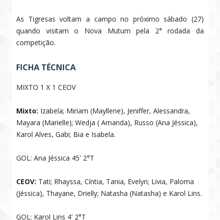
As Tigresas voltam a campo no próximo sábado (27)
quando visitam o Nova Mutum pela 2° rodada da
competição.
FICHA TÉCNICA
MIXTO 1 X 1 CEOV
Mixto:
Izabela; Miriam (Mayllene), Jeniffer, Alessandra,
Mayara (Marielle); Wedja ( Amanda), Russo (Ana Jéssica),
Karol Alves, Gabi; Bia e Isabela.
GOL: Ana Jéssica 45' 2°T
CEOV:
Tati; Rhayssa, Cíntia, Tania, Evelyn; Livia, Paloma
(Jéssica), Thayane, Drielly; Natasha (Natasha) e Karol Lins.
GOL: Karol Lins 4' 2°T