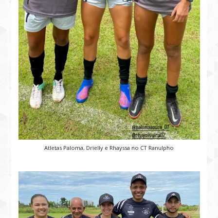
Atletas Paloma, Drielly e Rhayssa no CT Ranulpho