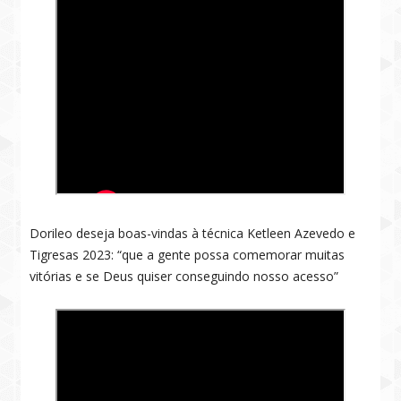
Dorileo deseja boas-vindas à técnica Ketleen Azevedo e
Tigresas 2023: “que a gente possa comemorar muitas
vitórias e se Deus quiser conseguindo nosso acesso”