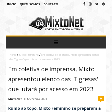
INÍCIO
QUEM SOMOS
CONTATO
/
/
Home
futebol feminino
Em coletiva de imprensa, Mixto apresentou elenco
das 'Tigresas' que lutará por acesso em 2023
Em coletiva de imprensa, Mixto
apresentou elenco das 'Tigresas'
que lutará por acesso em 2023
0
MixtoNet
10 fevereiro 2023
Rumo ao topo, Mixto Feminino se preparam à