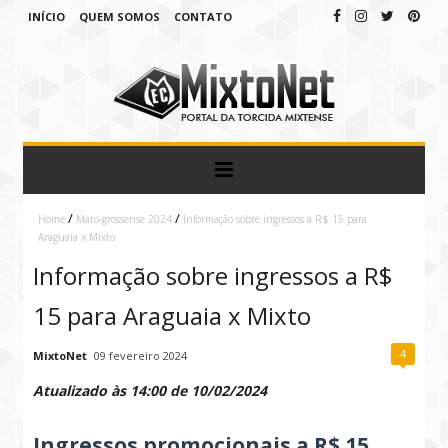
INÍCIO
QUEM SOMOS
CONTATO
/
/
Home
Mato-grossense 2024
Informação sobre ingressos a R$ 15 para
Araguaia x Mixto
Informação sobre ingressos a R$
15 para Araguaia x Mixto
4
MixtoNet
09 fevereiro 2024
Atualizado às 14:00 de 10/02/2024
Ingressos promocionais a R$ 15