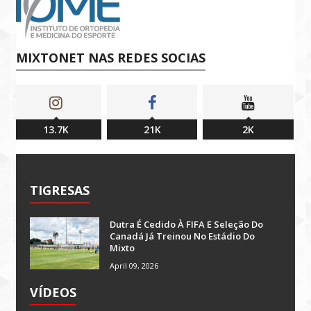
MIXTONET NAS REDES SOCIAS
13.7K
21K
2K
TIGRESAS
Dutra É Cedido À FIFA E Seleção Do
Canadá Já Treinou No Estádio Do
Mixto
April 09, 2026
VÍDEOS