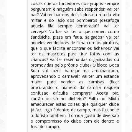
coisas que os torcedores nos grupos sempre
perguntam e ninguém sabe responder. Vai ter
bar? Vai ter bar dos dois lados na rua da vila
miltar e do lado dos bombeiros (desafoga
aquela fila sempre demorada)? Vai ter
cerveja? No bar vai ter o que comer, como
sanduíche, pizza em fatia, salgados? Vai ter
aqueles vendedores de ficha com os pirulitos,
que o que facilita encontrar os ficheiros? Vai
ter os mascotes para tirar fotos com as
crianças? Vai ter resenha das organizadas ou
promovidas pelo próprio clube? O bloco Boca
Suja vai fazer batuque na arquibancada,
aproveitando o carnaval? Vai ter um estande
maior para vender as camisas (ficar
procurando o número da camisa naquela
confusão dificulta comprar)? Aceita pix,
cartão ou só no dinheiro? Falta no Mixto
amadurecer estas coisas que qualquer clube
já faz. Jogo é dentro de campo, mas futebol é
tudo isto também. Torcida gosta de diversão
e compromisso do clube com ele dentro e
fora de campo.