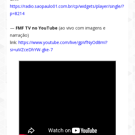
https://radio.saopaulo01.com.br/cp/widgets/player/single/?
p=8214
—
FMF TV no YouTube
(ao vivo com imagens e
narração)
link:
https://www.youtube.com/live/gpVfNyOd8mI?
si=uiVZceDhYW-gke-7