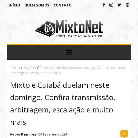
INÍCIO
QUEM SOMOS
CONTATO
/
/
Home
Mix-Cuia
Mixto e Cuiabá duelam neste domingo. Confira transmissão,
arbitragem, escalação e muito mais
Mixto e Cuiabá duelam neste
domingo. Confira transmissão,
arbitragem, escalação e muito
mais
2
Fábio Ramirez
04 fevereiro 2024