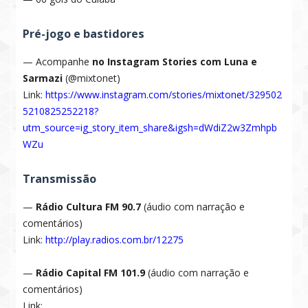
Pré-jogo e bastidores
— Acompanhe
no Instagram Stories com Luna e
Sarmazi
(@mixtonet)
Link:
https://www.instagram.com/stories/mixtonet/329502
5210825252218?
utm_source=ig_story_item_share&igsh=dWdiZ2w3Zmhpb
WZu
Transmissão
—
Rádio Cultura FM 90.7
(áudio com narração e
comentários)
Link:
http://play.radios.com.br/12275
—
Rádio Capital FM 101.9
(áudio com narração e
comentários)
Link: