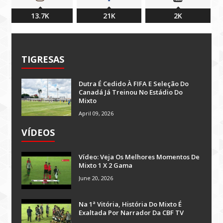
13.7K
21K
2K
TIGRESAS
Dutra É Cedido À FIFA E Seleção Do
Canadá Já Treinou No Estádio Do
Mixto
April 09, 2026
VÍDEOS
Vídeo: Veja Os Melhores Momentos De
Mixto 1 X 2 Gama
June 20, 2026
Na 1ª Vitória, História Do Mixto É
Exaltada Por Narrador Da CBF TV