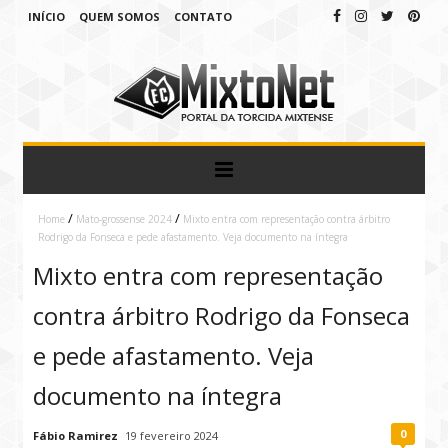
INÍCIO
QUEM SOMOS
CONTATO
/
/
Home
Mato-grossense 2024
Mixto entra com representação contra árbitro
Rodrigo da Fonseca e pede afastamento. Veja documento na íntegra
Mixto entra com representação
contra árbitro Rodrigo da Fonseca
e pede afastamento. Veja
documento na íntegra
0
Fábio Ramirez
19 fevereiro 2024