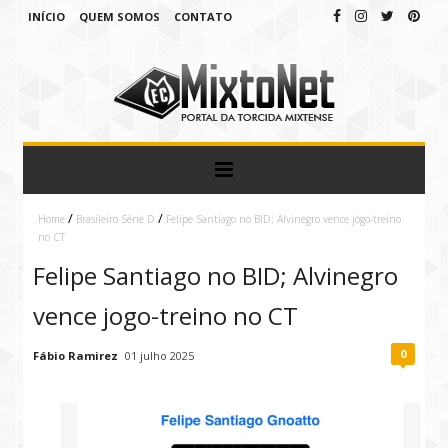
INÍCIO
QUEM SOMOS
CONTATO
/
/
Home
Brasileiro Série D
Felipe Santiago no BID; Alvinegro vence jogo-treino
no CT
Felipe Santiago no BID; Alvinegro
vence jogo-treino no CT
0
Fábio Ramirez
01 julho 2025