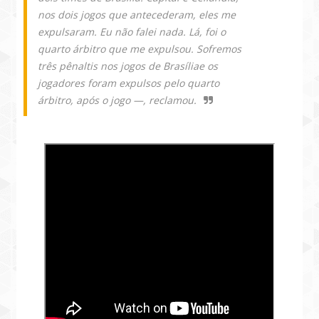
nos dois jogos que antecederam, eles me
expulsaram. Eu não falei nada. Lá, foi o
quarto árbitro que me expulsou. Sofremos
três pênaltis nos jogos de Brasíliae os
jogadores foram expulsos pelo quarto
árbitro, após o jogo —, reclamou.