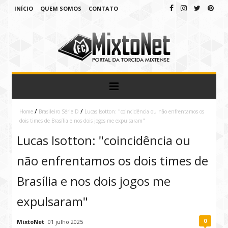
INÍCIO
QUEM SOMOS
CONTATO
/
/
Home
Brasileiro Série D
Lucas Isotton: "coincidência ou não enfrentamos os
dois times de Brasília e nos dois jogos me expulsaram"
Lucas Isotton: "coincidência ou
não enfrentamos os dois times de
Brasília e nos dois jogos me
expulsaram"
0
MixtoNet
01 julho 2025