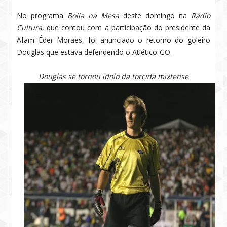
No programa
Bolla na Mesa
deste domingo na
Rádio
Cultura,
que contou com a participação do presidente da
Afam Éder Moraes, foi anunciado o retorno do goleiro
Douglas que estava defendendo o Atlético-GO.
Douglas se tornou ídolo da torcida mixtense