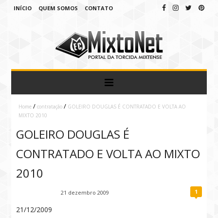
INÍCIO
QUEM SOMOS
CONTATO
/
/
Home
contratação
GOLEIRO DOUGLAS É CONTRATADO E VOLTA AO
MIXTO 2010
GOLEIRO DOUGLAS É
CONTRATADO E VOLTA AO MIXTO
2010
1
Fábio Ramirez
21 dezembro 2009
21/12/2009