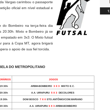
e da Vargas carimbou o passaporte
tição oficial em nível estadual e
1
e do Bombeiro na terça-feira dia
s 20:30h. Mixto e Bombeiro já se
u empatado em 3x3. O Mixto futsal
icar para à Copa MT, agora brigará
era o apoio de sua fiel torcida.
ABELA DO METROPOLITANO
ORÁRIOS
JOGOS
19:30h
ARBM-BOMBEIRO
3 X 3
MIXTO E.C.
20:30h
A.A. UIRAPURU
5 X 3
DECOLORES
19:30h
DOM BOSCO
7 X 0
STO.ANTÔNIO/COM.MARIANO
20:30h
A.A. UIRAPURU
3 X 3
ARBM-BOMBEIRO