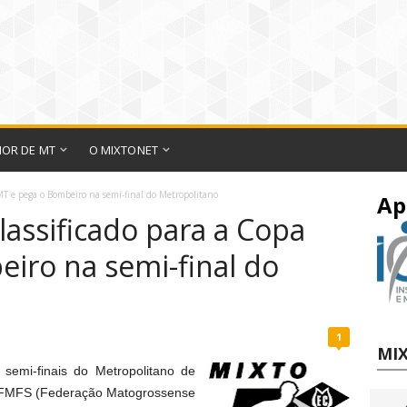
IOR DE MT
O MIXTONET
 MT e pega o Bombeiro na semi-final do Metropolitano
Ap
classificado para a Copa
iro na semi-final do
1
MIX
 semi-finais do Metropolitano de
la FMFS (Federação Matogrossense