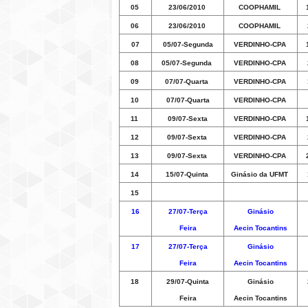
05
23/06/2010
COOPHAMIL
06
23/06/2010
COOPHAMIL
07
05/07-Segunda
VERDINHO-CPA
08
05/07-Segunda
VERDINHO-CPA
09
07/07-Quarta
VERDINHO-CPA
10
07/07-Quarta
VERDINHO-CPA
11
09/07-Sexta
VERDINHO-CPA
12
09/07-Sexta
VERDINHO-CPA
13
09/07-Sexta
VERDINHO-CPA
14
15/07-Quinta
Ginásio da UFMT
15
16
27/07-Terça
Ginásio
Feira
Aecin Tocantins
17
27/07-Terça
Ginásio
Feira
Aecin Tocantins
18
29/07-Quinta
Ginásio
Feira
Aecin Tocantins