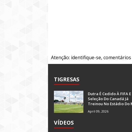
Atenção: identifique-se, comentário
TIGRESAS
Dutra É Cedido À FIFA E
Seleção Do Canadá Já
Treinou No Estádio Do 
April 09, 2026
VÍDEOS