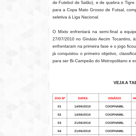
de Futebol de Salão), e de quebra o Tigr
para a Copa Mato Grosso de Futsal, compe
seletiva à Liga Nacional.
O Mixto enfrentará na semi-final a equip
27/07/2010 no Ginásio Aecim Tocantins, à
enfrentaram na primeira fase e o jogo fico
já conquistou o primeiro objetivo, classif
para ser Bi-Campeão do Metropolitano e esp
VEJA A T
JOG.Nº
DATAS
GINÁSIO
H
01
14/06/2010
COOPHAMIL
02
14/06/2010
COOPHAMIL
03
21/06/2010
COOPHAMIL
04
21/06/2010
COOPHAMIL