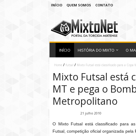
INÍCIO
QUEM SOMOS
CONTATO
INÍCIO
HISTÓRIA DO MIXTO
O MA
/
/
Home
futsal
Mixto Futsal está classificado para a Copa
Mixto Futsal está 
MT e pega o Bombe
Metropolitano
Fábio Ramirez
21 julho 2010
O Mixto Futsal está classificado para as
Futsal, competição oficial organizada pe