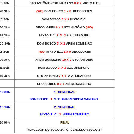
19:30h
STO.ANTÔNIO/COM.MARIANO
0 X 2
MIXTO E.C.
20:30h
(WO)
DOM BOSCO
1 x 0
DECOLORES
19:30h
DOM BOSCO
3 X 3
MIXTO E.C.
20:30h
DECOLORES
0 x 1
STO.ANTÔNIO
(WO)
19:30h
MIXTO E.C.
2 X 2
A.A. UIRAPURU
20:30h
DOM BOSCO
5 X 1
ARBM-BOMBEIRO
19:30h
(WO)
MIXTO E.C.
1 x 0
DECOLORES
20:30h
ARBM-BOMBEIRO
10 X 3
STO.ANTÔNIO
21:30h
DOM BOSCO
2 X 2
A.A. UIRAPURU
19:30h
STO.ANTÔNIO
2 X 1
A.A. UIRAPURU
DECOLORES
0 x 1
ARBM-BOMBEIRO
19:30h
1ª SEMI FINAL
DOM BOSCO
X
STO.ANTONIO/COM.MARIANO
20:30h
2ª SEMI FINAL
MIXTO E. C.
X
ARBM-BOMBEIRO
20:00h
FINAL
VENCEDOR DO JOGO 16 X VENCEDOR JOGO 17