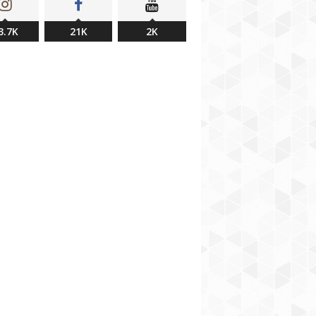
3.7K
21K
2K