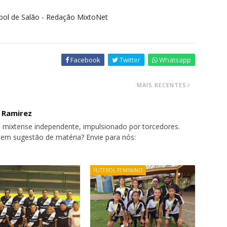
bol de Salão - Redação MixtoNet
Facebook
Twitter
Whatsapp
MAIS RECENTES
o Ramirez
 mixtense independente, impulsionado por torcedores.
tem sugestão de matéria? Envie para nós:
FUTEBOL FEMININO