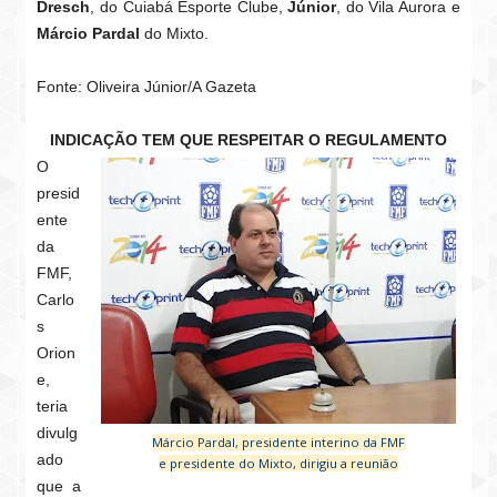
Dresch
, do Cuiabá Esporte Clube,
Júnior
, do Vila Aurora e
Márcio Pardal
do Mixto.
Fonte: Oliveira Júnior/A Gazeta
INDICAÇÃO TEM QUE RESPEITAR O REGULAMENTO
O
presid
ente
da
FMF,
Carlo
s
Orion
e,
teria
divulg
Márcio Pardal, presidente interino da FMF
ado
e presidente do Mixto, dirigiu a reunião
que a