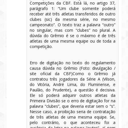
Competições da CBF. Está lá, no artigo 37,
parágrafo 1: “Um clube somente poderá
receber até três atletas transferidos de outro
clubes (sic) da mesma série, no mesmo
campeonato”. O texto traz a palavra “outro”
no singular, mas com “clubes” no plural. A
dúvida do Grêmio é se o máximo é de três
atletas de uma mesma equipe ou de toda a
competição.
Erro de digitação no texto do regulamento
causa dúvida no Grêmio (Foto: divulgação /
site oficial da CBF)Como o Grêmio já
contratou três jogadores da Série A (Vilson,
do Vitória, André Lima, do Fluminense, e
Paulão, do Prudente), a questão é decisiva.
Ele só poderá adquirir outros atletas da
Primeira Divisão se o erro de digitação for na
palavra “clubes”, que deveria estar sem o “s”.
Nesse caso, a proibição seria de contratação
de três atletas de uma mesma equipe. Se,
pelo contrário, o que aconteceu foi a
ausência da letra na palavra “outro”, aí nem