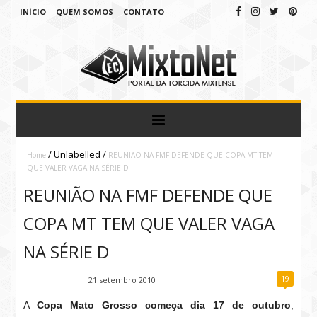
INÍCIO
QUEM SOMOS
CONTATO
/
Unlabelled
/
Home
REUNIÃO NA FMF DEFENDE QUE COPA MT TEM
QUE VALER VAGA NA SÉRIE D
REUNIÃO NA FMF DEFENDE QUE
COPA MT TEM QUE VALER VAGA
NA SÉRIE D
19
Fábio Ramirez
21 setembro 2010
A
Copa Mato Grosso começa dia 17 de outubro
,