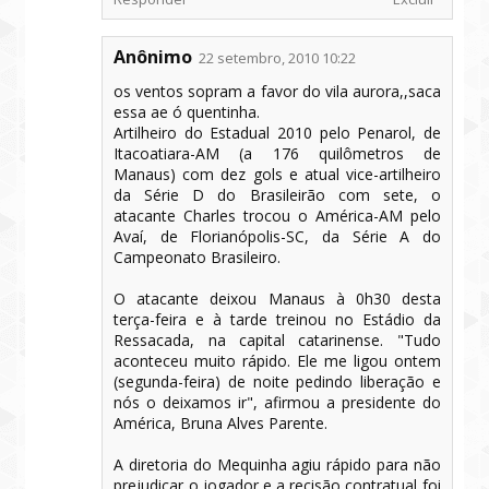
Anônimo
22 setembro, 2010 10:22
os ventos sopram a favor do vila aurora,,saca
essa ae ó quentinha.
Artilheiro do Estadual 2010 pelo Penarol, de
Itacoatiara-AM (a 176 quilômetros de
Manaus) com dez gols e atual vice-artilheiro
da Série D do Brasileirão com sete, o
atacante Charles trocou o América-AM pelo
Avaí, de Florianópolis-SC, da Série A do
Campeonato Brasileiro.
O atacante deixou Manaus à 0h30 desta
terça-feira e à tarde treinou no Estádio da
Ressacada, na capital catarinense. "Tudo
aconteceu muito rápido. Ele me ligou ontem
(segunda-feira) de noite pedindo liberação e
nós o deixamos ir", afirmou a presidente do
América, Bruna Alves Parente.
A diretoria do Mequinha agiu rápido para não
prejudicar o jogador e a recisão contratual foi