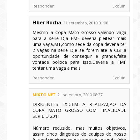
Responder
Excluir
Elber Rocha
21 setembro, 2010 01:08
Mesmo a Copa Mato Grosso valendo vaga
para a serie D,a FMF deveria pleitear mais
uma vaga,MT,como sede da copa deveria ter
2 vagas na serie D,e se forem ate a CBF,a
oportunidade de consequir e grande,falta
vontade politica para isso.Deveria a FMF
tentar uma vaga a mais.
Responder
Excluir
MIXTO NET
21 setembro, 2010 08:27
DIRIGENTES EXIGEM A REALIZAÇÃO DA
COPA MATO GROSSO COM FINALIDADE
SÉRIE D 2011
Número reduzido, mas muitos objetivos,
assim cinco dirigentes de equipes do nosso
futebol reuniram-se na tarde de segunda-feira