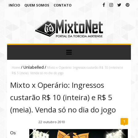
INÍCIO
QUEM SOMOS
CONTATO
/
Unlabelled
/
Home
Mixto x Operário: Ingressos custarão R$ 10 (inteira) e
R$ 5 (meia). Venda só no dia do jogo
Mixto x Operário: Ingressos
custarão R$ 10 (inteira) e R$ 5
(meia). Venda só no dia do jogo
1
Fábio Ramirez
22 outubro 2010
Os