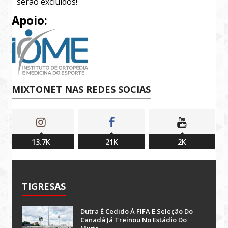
serão excluídos!
Apoio:
MIXTONET NAS REDES SOCIAS
13.7K
21K
2K
TIGRESAS
Dutra É Cedido À FIFA E Seleção Do
Canadá Já Treinou No Estádio Do