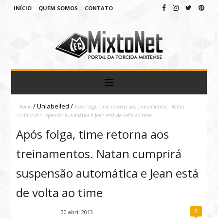
INÍCIO
QUEM SOMOS
CONTATO
/
Unlabelled
/
Home
Após folga, time retorna aos treinamentos. Natan
cumprirá suspensão automática e Jean está de volta ao time
Após folga, time retorna aos
treinamentos. Natan cumprirá
suspensão automática e Jean está
de volta ao time
3
Fábio Ramirez
30 abril 2013