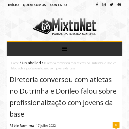
INÍCIO
QUEM SOMOS
CONTATO
/
Unlabelled
/
Home
Diretoria conversou com atletas no Dutrinha e Dorileo
falou sobre profissionalização com jovens da base
Diretoria conversou com atletas
no Dutrinha e Dorileo falou sobre
profissionalização com jovens da
base
0
Fábio Ramirez
17 julho 2022