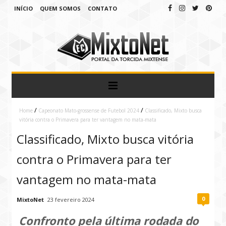
INÍCIO
QUEM SOMOS
CONTATO
/
/
Home
Capeonato Mato-grossense de Futebol 2024
Classificado, Mixto busca
vitória contra o Primavera para ter vantagem no mata-mata
Classificado, Mixto busca vitória
contra o Primavera para ter
vantagem no mata-mata
0
MixtoNet
23 fevereiro 2024
Confronto pela última rodada do