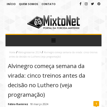
INÍCIO
QUEM SOMOS
CONTATO
/
/
Home
Mato-grossense 2024
Alvinegro começa semana da virada: cinco treinos
antes da decisão no Luthero (veja programação)
Alvinegro começa semana da
virada: cinco treinos antes da
decisão no Luthero (veja
programação)
1
Fábio Ramirez
18 março 2024