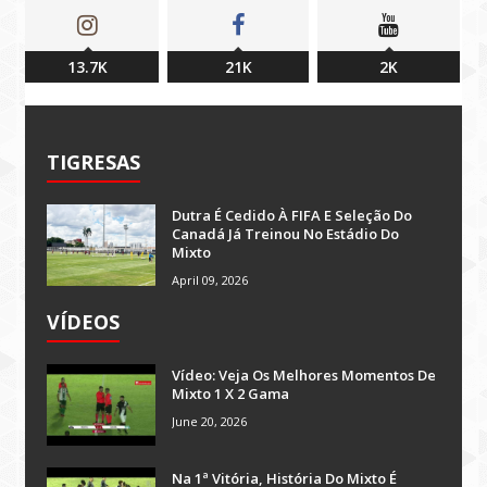
13.7K
21K
2K
TIGRESAS
Dutra É Cedido À FIFA E Seleção Do
Canadá Já Treinou No Estádio Do
Mixto
April 09, 2026
VÍDEOS
Vídeo: Veja Os Melhores Momentos De
Mixto 1 X 2 Gama
June 20, 2026
Na 1ª Vitória, História Do Mixto É