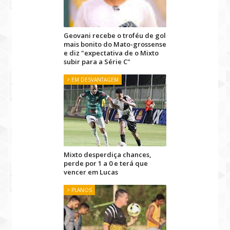
Geovani recebe o troféu de gol
mais bonito do Mato-grossense
e diz "expectativa de o Mixto
subir para a Série C"
> EM DESVANTAGEM
Mixto desperdiça chances,
perde por 1 a 0 e terá que
vencer em Lucas
> PLANOS